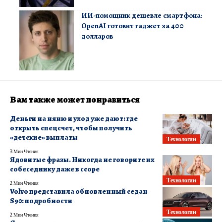
ИИ-помощник дешевле смартфона:
OpenAI готовит гаджет за 400
долларов
Вам также может понравиться
Деньги на няню и уход уже дают: где
открыть спецсчет, чтобы получить
«детские» выплаты
Технологии
3 Мин Чтения
Ядовитые фразы. Никогда не говорите их
собеседнику даже в ссоре
Технологии
2 Мин Чтения
Volvo представила обновленный седан
S90: подробности
Технологии
2 Мин Чтения