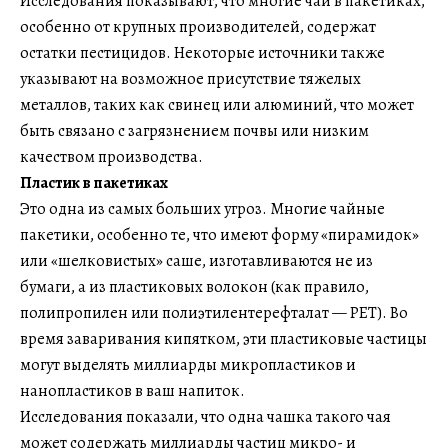
Исследования показывают, что многие чаи в пакетиках,
особенно от крупных производителей, содержат
остатки пестицидов. Некоторые источники также
указывают на возможное присутствие тяжелых
металлов, таких как свинец или алюминий, что может
быть связано с загрязнением почвы или низким
качеством производства.
Пластик в пакетиках
Это одна из самых больших угроз. Многие чайные
пакетики, особенно те, что имеют форму «пирамидок»
или «шелковистых» саше, изготавливаются не из
бумаги, а из пластиковых волокон (как правило,
полипропилен или полиэтилентерефталат — PET). Во
время заваривания кипятком, эти пластиковые частицы
могут выделять миллиарды микропластиков и
нанопластиков в ваш напиток.
Исследования показали, что одна чашка такого чая
может содержать миллиарды частиц микро- и