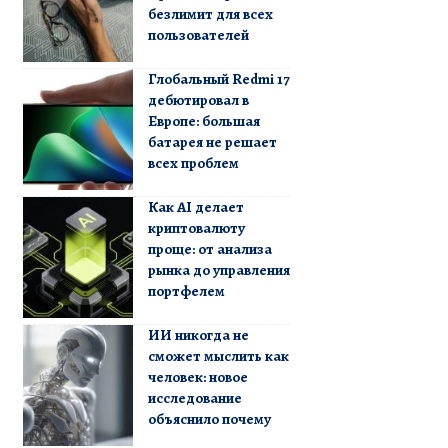
безлимит для всех
пользователей
Глобальный Redmi 17
дебютировал в
Европе: большая
батарея не решает
всех проблем
Как AI делает
криптовалюту
проще: от анализа
рынка до управления
портфелем
ИИ никогда не
сможет мыслить как
человек: новое
исследование
объяснило почему