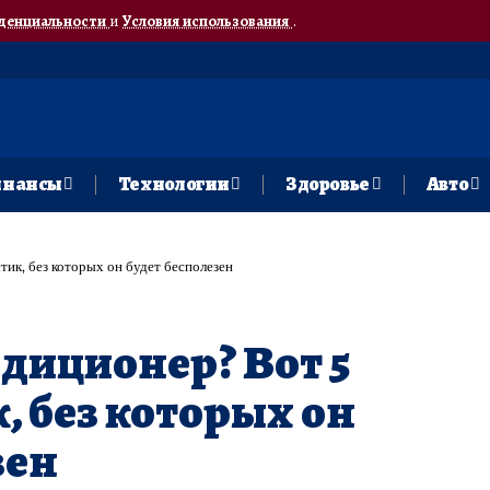
денциальности
и
Условия использования
.
нансы
Технологии
Здоровье
Авто
ик, без которых он будет бесполезен
диционер? Вот 5
, без которых он
зен