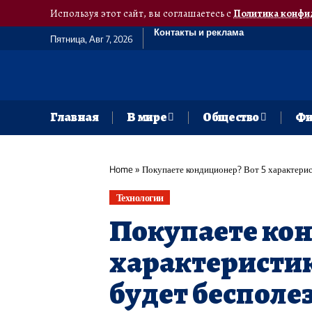
Используя этот сайт, вы соглашаетесь с
Политика конфи
Контакты и реклама
Пятница, Авг 7, 2026
Главная
В мире
Общество
Фи
Home
»
Покупаете кондиционер? Вот 5 характерист
Технологии
Покупаете кон
характеристик
будет бесполе