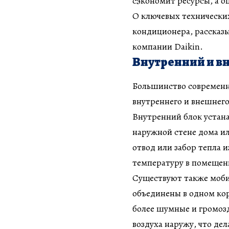
сэкономит ресурсы, а 
О ключевых технических
кондиционера, рассказыв
компании Daikin.
Внутренний и в
Большинство современн
внутреннего и внешнего
Внутренний блок устана
наружной стене дома ил
отвод или забор тепла 
температуру в помещен
Существуют также моби
объединены в одном кор
более шумные и громозд
воздуха наружу, что де