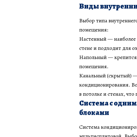
Виды внутренних
Выбор типа внутреннего
помещения:
Настенный — наиболее 
стене и подходит для 
Напольный — крепится 
помещения.
Канальный (скрытый) —
кондиционирования. Во
в потолке и стенах, что
Система с одни
блоками
Система кондициониров
мультисплитовой. Выбор