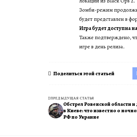
локации из Black Ops 2.
Зомби-режим продолжит
будет представлен в фо
Игра будет доступна н
Также подтверждено, чт
игре в день релиза.
Поделиться этой статьей
ПРЕДЫДУЩАЯ СТАТЬЯ
Обстрел Ровенской области и
в Киеве: что известно о ночно
РФ по Украине