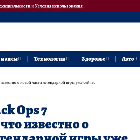
денциальности
и
Условия использования
.
нансы
Технологии
Здоровье
Авто
то известно о новой части легендарной игры уже сейчас
ack Ops 7
что известно о
егендарной игры уже