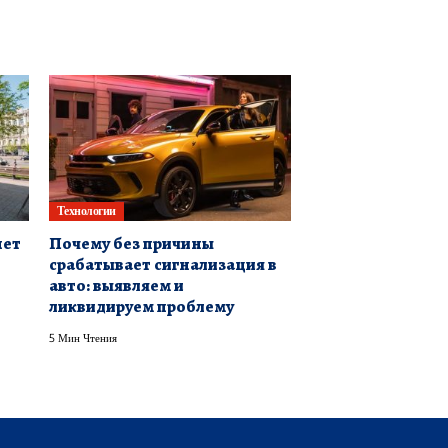
Технологии
нет
Почему без причины
срабатывает сигнализация в
авто: выявляем и
ликвидируем проблему
5 Мин Чтения