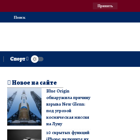
Принять
Поиск
Спорт
Новое на сайте
Blue Origin
обнаружила причину
взрыва New Glenn:
под угрозой
космическая миссия
на Луну
10 скрытых функций
iPhone: включите их,