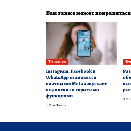
Вам также может понравиться
Технологии
Тех
Instagram, Facebook и
Раз
WhatsApp становятся
обе
платными: Meta запускает
вых
подписки со скрытыми
ры
функциями
0 Ми
3 Мин Чтения