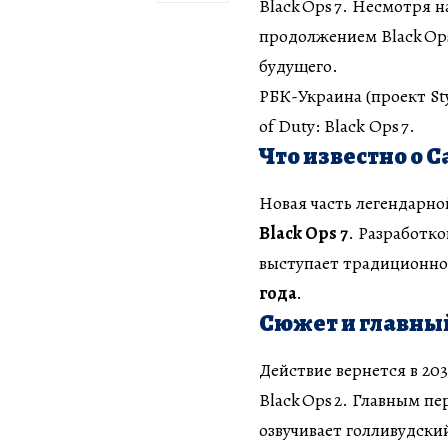
Black Ops 7. Несмотря 
продолжением Black Ops
будущего.
РБК-Украина (проект Sty
of Duty: Black Ops 7.
Что известно о Cal
Новая часть легендарно
Black Ops 7
. Разработко
выступает традиционно 
года
.
Сюжет и главны
Действие вернется в 203
Black Ops 2. Главным п
озвучивает голливудски