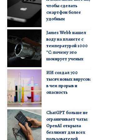
чтобы сделать
смартфон более
удобным
James Webb нашел
воду на планете с
температурой 1000
°C: почему это
шокирует ученых
ИИ создал 700
тысяч новых вирусов:
в чем прорыв и
опасность
ChatGPT больше не
ограничивает чаты:
OpenAI открыла
безлимит для всех
пользователей