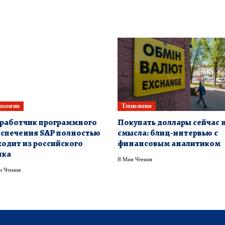
нологии
Технологии
работчик программного
Покупать доллары сейчас 
спечения SAP полностью
смысла: блиц-интервью с
одит из российского
финансовым аналитиком
нка
8 Мин Чтения
н Чтения