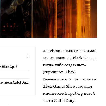
Activision называет ее «самой
захватывающей Black Ops из
когда-либо созданных»
y: Black Ops 7
(скриншот: Xbox)
Главным хитом презентации
тупность Call of Duty:
Xbox Games Showcase стал
мистический трейлер новой
части Call of Duty —