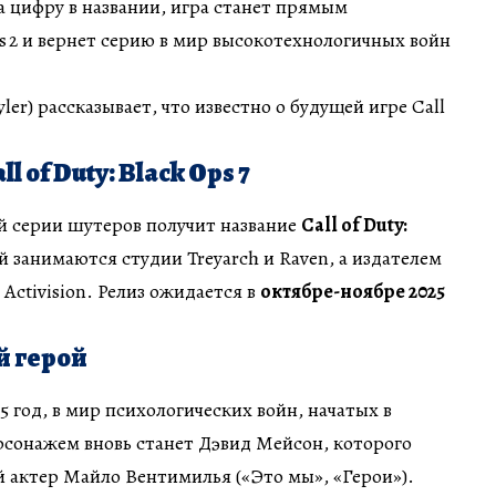
на цифру в названии, игра станет прямым
 2 и вернет серию в мир высокотехнологичных войн
ler) рассказывает, что известно о будущей игре Call
l of Duty: Black Ops 7
й серии шутеров получит название
Call of Duty:
й занимаются студии Treyarch и Raven, а издателем
Activision. Релиз ожидается в
октябре-ноябре 2025
й герой
5 год, в мир психологических войн, начатых в
ерсонажем вновь станет Дэвид Мейсон, которого
й актер Майло Вентимилья («Это мы», «Герои»).