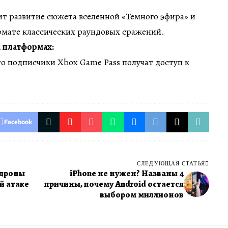
 развитие сюжета вселенной «Темного эфира» и
рмате классических раундовых сражений.
а платформах:
о подписчики Xbox Game Pass получат доступ к
Facebook
СЛЕДУЮЩАЯ СТАТЬЯ
 дроны
iPhone не нужен? Названы 4
й атаке
причины, почему Android остается
выбором миллионов