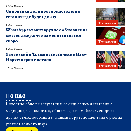
2 Мин Чтения
Синоптики дали прогноз погоды на
сегодня: где будет до +17
Технологии
1 Мин Чтения
WhatsApp готовит крупное обновление
мессенджера: что изменится совсем
скоро
Технологии
1 Мин Чтения
Зеленский и Трамп встретились в Нью-
Йорке: первые детали
Технологии
5 Мин Чтения
О НАС
Новостной блок с актуальными ежедневными статьями о
медицине, технологиях, обществе, автомобилях, спорте и
других темах, собранные нашими корреспондентами с разных
уголков земного шара.
Контакты