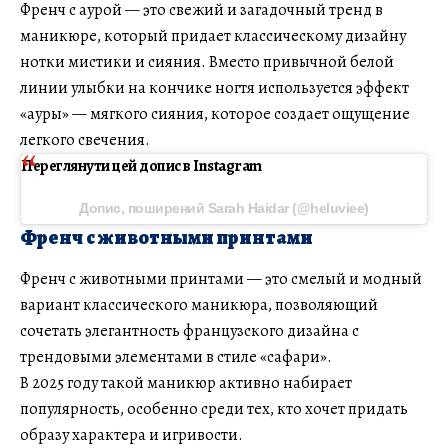
Френч с аурой — это свежий и загадочный тренд в
маникюре, который придает классическому дизайну
нотки мистики и сияния. Вместо привычной белой
линии улыбки на кончике ногтя используется эффект
«ауры» — мягкого сияния, которое создает ощущение
легкого свечения.
Переглянути цей допис в Instagram
Допис, поширений Sarah Haidar (@heluviee)
Френч с животными принтами
Френч с животными принтами — это смелый и модный
вариант классического маникюра, позволяющий
сочетать элегантность французского дизайна с
трендовыми элементами в стиле «сафари».
В 2025 году такой маникюр активно набирает
популярность, особенно среди тех, кто хочет придать
образу характера и игривости.