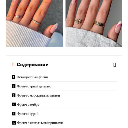
Содержание
Разноцветный френч
Френч с яркой деталью
Френч с морскими мотивами
Френч с омбре
Френч с аурой
Френч с животными принтами