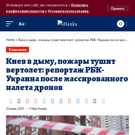
Используя этот сайт, вы соглашаетесь с
Политика
Принять
конфиденциальности
и
Условия использования
.
Аа
Home
»
Киев в дыму, пожары тушит вертолет: репортаж РБК-Украина после массированного налета дронов
Технологии
Киев в дыму, пожары тушит
вертолет: репортаж РБК-
Украина после массированного
налета дронов
10 июня, 2025
3 Мин Чтения