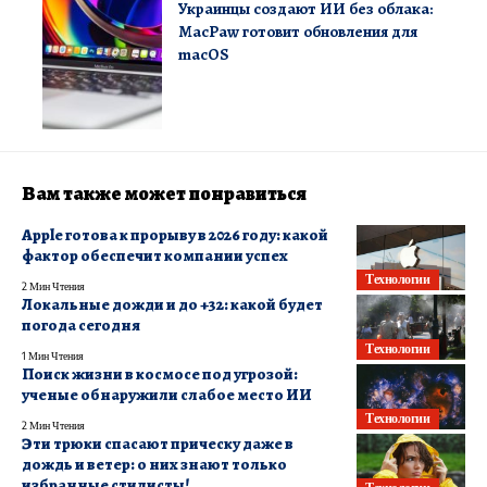
Украинцы создают ИИ без облака:
MacPaw готовит обновления для
macOS
Вам также может понравиться
Apple готова к прорыву в 2026 году: какой
фактор обеспечит компании успех
Технологии
2 Мин Чтения
Локальные дожди и до +32: какой будет
погода сегодня
Технологии
1 Мин Чтения
Поиск жизни в космосе под угрозой:
ученые обнаружили слабое место ИИ
Технологии
2 Мин Чтения
Эти трюки спасают прическу даже в
дождь и ветер: о них знают только
избранные стилисты!