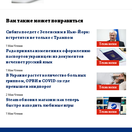
Вам также может понравиться
Сибига поедет с Зеленским в Нью-Йорк:
встретятся не только с Трампом
Технологии
1 Мин Чтения
Рада приняла изменения к оформлению
паспортов украинцев: из документов
исчезнет русский язык
Технологии
1 Мин Чтения
В Украине растет количество больных
гриппом, ОРВИ и COVID-19: где
превышен эпидпорог
Технологии
2 Мин Чтения
Steam обновил магазин: как теперь
быстро находить любимые игры
Технологии
1 Мин Чтения