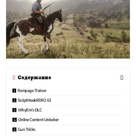
Содержание
Rampage Trainer
ScriptHookRDR2 V2
WhyEm’s DLC
Online Content Unlocker
Gun Tricks