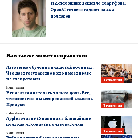
ИИ-помощник дешевле смартфона:
OpenAI готовит гаджет за 400
долларов
Вам также может понравиться
Льготы на обучение для детей военных.
Что дает государство и кто имеет право
на спецусловия
Технологии
3 Мин Чтения
У спасателя осталась только дочь. Все,
что известно о массированной атаке на
Прилуки
Технологии
7 Мин Чтения
Apple готовит 10 новинок в ближайшие
полгода: что ждать пользователям
Технологии
3 Мин Чтения