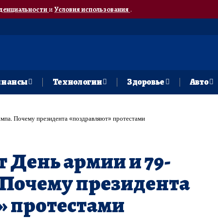
денциальности
и
Условия использования
.
нансы
Технологии
Здоровье
Авто
мпа. Почему президента «поздравляют» протестами
День армии и 79-
 Почему президента
» протестами