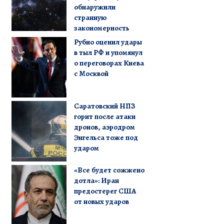
обнаружили
странную
закономерность
Рубио оценил удары
в тыл РФ и упомянул
о переговорах Киева
с Москвой
Саратовский НПЗ
горит после атаки
дронов, аэродром
Энгельса тоже под
ударом
«Все будет сожжено
дотла»: Иран
предостерег США
от новых ударов