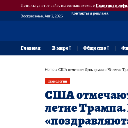
Используя этот сайт, вы соглашаетесь с
Политика конфи
Контакты и реклама
Воскресенье, Авг 2, 2026
Главная
В мире
Общество
Фи
Home
»
США отмечают День армии и 79-летие Тра
Технологии
США отмечают 
летие Трампа.
«поздравляют