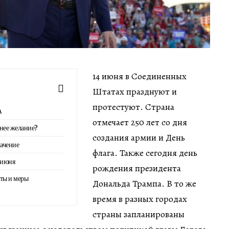
14 июня в Соединенных
Штатах празднуют и
протестуют. Страна
А
отмечает 250 лет со дня
внее желание?
создания армии и День
начение
флага. Также сегодня день
 июня
рождения президента
сты и меры
Дональда Трампа. В то же
время в разных городах
страны запланированы