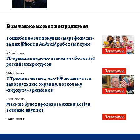
Вам также может понравиться
5 ошибок после покупки смартфона: из-
за них iPhone и Android работают хуже
Технологии
4 Мин Чтения
ІТ-армия за неделю атаковала более 190
российских ресурсов
Технологии
1 Мин Чтения
У Трампа считают, что РФ не пытается
завоевать всю Украину, поскольку
«вернула» 5 регионов
Технологии
2 Мин Чтения
Маск не будет продавать акции Tesla в
течение двух лет
Технологии
1 Мин Чтения