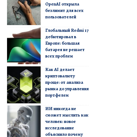
OpenAI открыла
безлимит для всех
пользователей
Глобальный Redmi 17
дебютировал в
Европе: большая
батарея не решает
всех проблем
Как AI делает
криптовалюту
проще: от анализа
рынка до управления
портфелем
ИИ никогда не
сможет мыслить как
человек: новое
исследование
объяснило почему