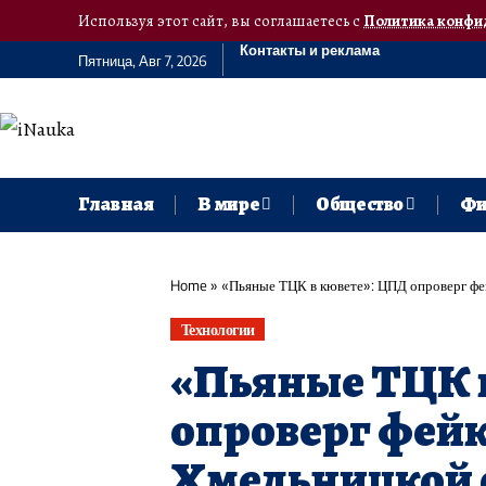
Используя этот сайт, вы соглашаетесь с
Политика конфи
Контакты и реклама
Пятница, Авг 7, 2026
Главная
В мире
Общество
Фи
Home
»
«Пьяные ТЦК в кювете»: ЦПД опроверг фе
Технологии
«Пьяные ТЦК 
опроверг фейк
Хмельницкой 