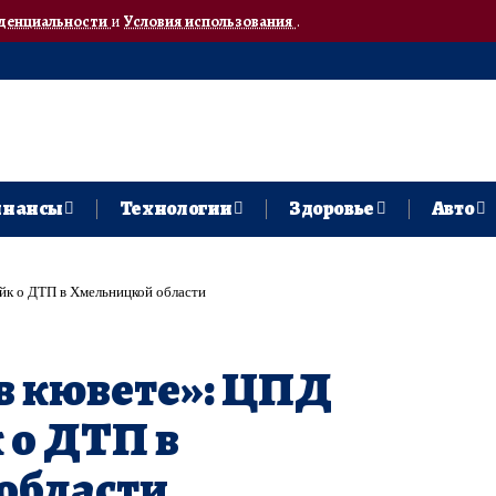
денциальности
и
Условия использования
.
нансы
Технологии
Здоровье
Авто
йк о ДТП в Хмельницкой области
в кювете»: ЦПД
 о ДТП в
области