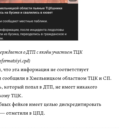
верждается о ДТП с якобы участием ТЦК
nformatsiyi.cpd)
 что эта информация не соответствует
ем сообщили в Хмельницком областном ТЦК и СП.
ь, который попал в ДТП, не имеет никакого
кому ТЦК.
бных фейков имеет целью дискредитировать
 — отметили в ЦПД.