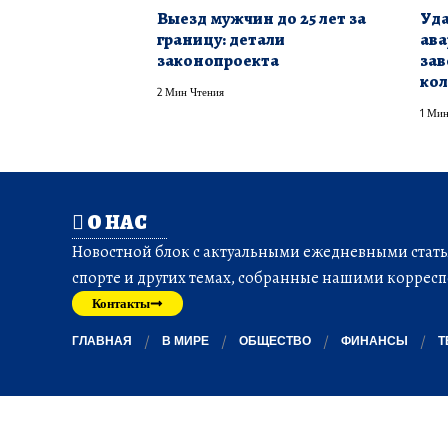
Выезд мужчин до 25 лет за
Уда
границу: детали
ава
законопроекта
зав
кол
2 Мин Чтения
1 Мин
О НАС
Новостной блок с актуальными ежедневными статья
спорте и других темах, собранные нашими корресп
Контакты
ГЛАВНАЯ
В МИРЕ
ОБЩЕСТВО
ФИНАНСЫ
Т