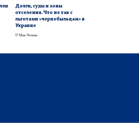
лли
Долги, суды и зоны
отселения. Что не так с
льготами «чернобыльцам» в
Украине
17 Мин Чтения