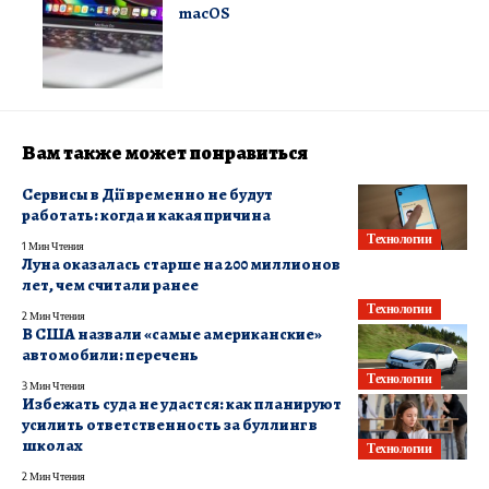
macOS
Вам также может понравиться
Сервисы в Дії временно не будут
работать: когда и какая причина
Технологии
1 Мин Чтения
Луна оказалась старше на 200 миллионов
лет, чем считали ранее
Технологии
2 Мин Чтения
В США назвали «самые американские»
автомобили: перечень
Технологии
3 Мин Чтения
Избежать суда не удастся: как планируют
усилить ответственность за буллинг в
школах
Технологии
2 Мин Чтения