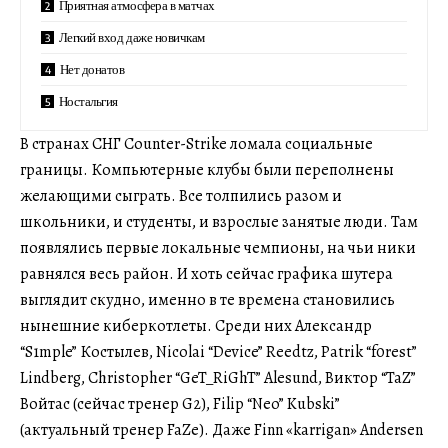
Приятная атмосфера в матчах
Легкий вход даже новичкам
Нет донатов
Ностальгия
В странах СНГ Counter-Strike ломала социальные
границы. Компьютерные клубы были переполнены
желающими сыграть. Все толпились разом и
школьники, и студенты, и взрослые занятые люди. Там
появлялись первые локальные чемпионы, на чьи ники
равнялся весь район. И хоть сейчас графика шутера
выглядит скудно, именно в те времена становились
нынешние киберкотлеты. Среди них Александр
“S1mple” Костылев, Nicolai “Device” Reedtz, Patrik “f0rest”
Lindberg, Christopher “GeT_RiGhT” Alesund, Виктор “TaZ”
Войтас (сейчас тренер G2), Filip “Neo” Kubski”
(актуальный тренер FaZe). Даже Finn «karrigan» Andersen