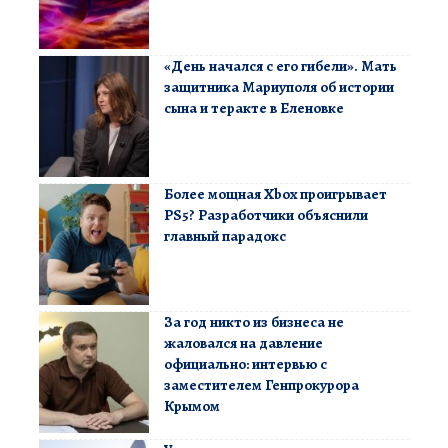
«День начался с его гибели». Мать
защитника Мариуполя об истории
сына и теракте в Еленовке
Более мощная Xbox проигрывает
PS5? Разработчики объяснили
главный парадокс
За год никто из бизнеса не
жаловался на давление
официально: интервью с
заместителем Генпрокурора
Крымом