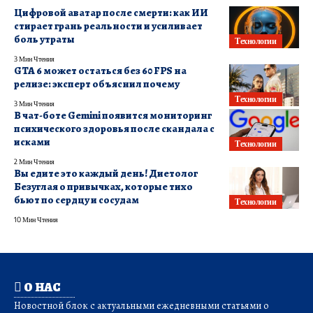
Цифровой аватар после смерти: как ИИ
стирает грань реальности и усиливает
боль утраты
Технологии
3 Мин Чтения
GTA 6 может остаться без 60 FPS на
релизе: эксперт объяснил почему
Технологии
3 Мин Чтения
В чат-боте Gemini появится мониторинг
психического здоровья после скандала с
исками
Технологии
2 Мин Чтения
Вы едите это каждый день! Диетолог
Безуглая о привычках, которые тихо
бьют по сердцу и сосудам
Технологии
10 Мин Чтения
О НАС
Новостной блок с актуальными ежедневными статьями о