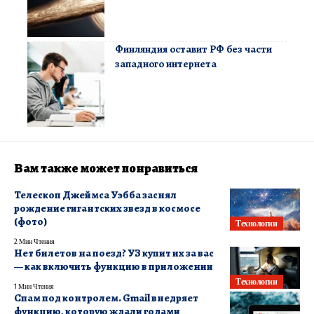
Финляндия оставит РФ без части
западного интернета
Вам также может понравиться
Телескоп Джеймса Уэбба заснял
рождение гигантских звезд в космосе
(фото)
Технологии
2 Мин Чтения
Нет билетов на поезд? УЗ купит их за вас
— как включить функцию в приложении
Технологии
1 Мин Чтения
Спам под контролем. Gmail внедряет
функцию, которую ждали годами