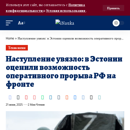
Используя этот сайт, вы соглашаетесь с
Политика
Принять
конфиденциальности
и
Условия использования
.
Аа
Home
»
Наступление увязло: в Эстонии оценили возможность оперативного прорыва РФ на фронте
Технологии
Наступление увязло: в Эстонии
оценили возможность
оперативного прорыва РФ на
фронте
21 июня, 2025
2 Мин Чтения