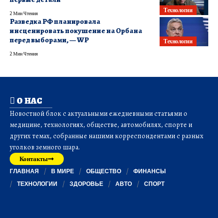
Технологии
2 Мин Чтения
Разведка РФ планировала
инсценировать покушение на Орбана
перед выборами, — WP
Технологии
2 Мин Чтения
О НАС
Новостной блок с актуальными ежедневными статьями о
медицине, технологиях, обществе, автомобилях, спорте и
других темах, собранные нашими корреспондентами с разных
уголков земного шара.
Контакты
ГЛАВНАЯ
В МИРЕ
ОБЩЕСТВО
ФИНАНСЫ
ТЕХНОЛОГИИ
ЗДОРОВЬЕ
АВТО
СПОРТ