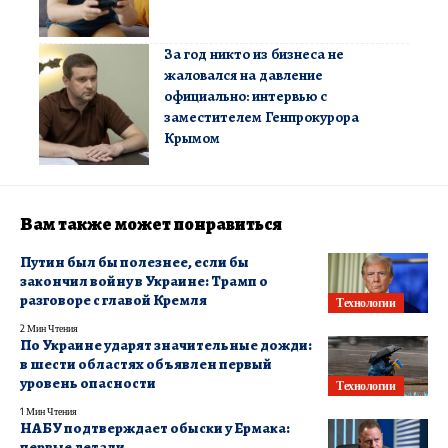
За год никто из бизнеса не
жаловался на давление
официально: интервью с
заместителем Генпрокурора
Крымом
Вам также может понравиться
Путин был бы полезнее, если бы
закончил войну в Украине: Трамп о
разговоре с главой Кремля
Технологии
2 Мин Чтения
По Украине ударят значительные дожди:
в шести областях объявлен первый
уровень опасности
Технологии
1 Мин Чтения
НАБУ подтверждает обыски у Ермака:
первые детали