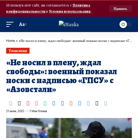
Используя этот сайт, вы соглашаетесь с
Политика
Принять
конфиденциальности
и
Условия использования
.
Аа
Home
»
«Не носил в плену, ждал свободы»: военный показал носки с надписью «ГПСУ» с «Азовстали»
Технологии
«Не носил в плену, ждал
свободы»: военный показал
носки с надписью «ГПСУ» с
«Азовстали»
21 июня, 2025
1 Мин Чтения