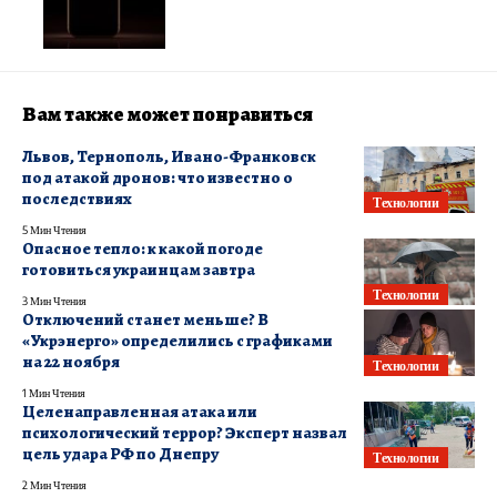
Вам также может понравиться
Львов, Тернополь, Ивано-Франковск
под атакой дронов: что известно о
последствиях
Технологии
5 Мин Чтения
Опасное тепло: к какой погоде
готовиться украинцам завтра
Технологии
3 Мин Чтения
Отключений станет меньше? В
«Укрэнерго» определились с графиками
на 22 ноября
Технологии
1 Мин Чтения
Целенаправленная атака или
психологический террор? Эксперт назвал
цель удара РФ по Днепру
Технологии
2 Мин Чтения