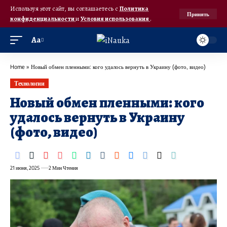
Используя этот сайт, вы соглашаетесь с
Политика
Принять
конфиденциальности
и
Условия использования
.
Аа
Home
»
Новый обмен пленными: кого удалось вернуть в Украину (фото, видео)
Технологии
Новый обмен пленными: кого
удалось вернуть в Украину
(фото, видео)
21 июня, 2025
2 Мин Чтения