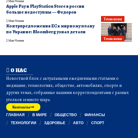
2 Мин Чтения
Apple Pay и PlayStation Store в россии
больше недоступны — Федоров
Технологии
2 Мин Чтения
Контрпредложения ЕС к мирному плану
по Украине: Bloomberg узнал детали
Технологии
2 Мин Чтения
О НАС
Новостной блок с актуальными ежедневными статьями о
медицине, технологиях, обществе, автомобилях, спорте и
других темах, собранные нашими корреспондентами с разных
уголков земного шара.
Контакты
ГЛАВНАЯ
В МИРЕ
ОБЩЕСТВО
ФИНАНСЫ
ТЕХНОЛОГИИ
ЗДОРОВЬЕ
АВТО
СПОРТ