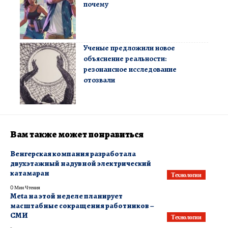
почему
Ученые предложили новое
объяснение реальности:
резонансное исследование
отозвали
Вам также может понравиться
Венгерская компания разработала
двухэтажный надувной электрический
катамаран
Технологии
0 Мин Чтения
Meta на этой неделе планирует
масштабные сокращения работников –
СМИ
Технологии