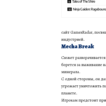
Tales of The Shire
Ninja Gaiden: Rageboun
сайт GamesRadar, посвя
индустрией.
Mecha Break
Сюжет разворачивается 
борется за выживание н
минерала.
С одной стороны, он да
угрожает уничтожить п
планете.
Игрокам предстоит прис