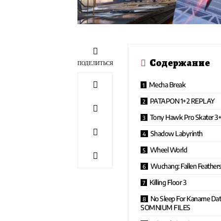
Содержание
ПОДЕЛИТЬСЯ
Mecha Break
PATAPON 1+2 REPLAY
Tony Hawk Pro Skater 3
Shadow Labyrinth
Wheel World
Wuchang: Fallen Feather
Killing Floor 3
No Sleep For Kaname Da
SOMNIUM FILES