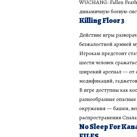
WUCHANG: Fallen Feath
динамичную боевую сис
Killing Floor 3
Действие игры разворачи
безжалостной армией м
Игрокам предстоит стат
шести человек сражатьс
широкий арсенал — от о
модификаций, гаджетов 
В игре доступны как ко
разнообразные опасные
окружения — башен, ве
распространения Спала
No Sleep For Ka
FILES