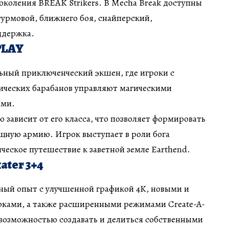
околения BREAK Strikers. В Mecha Break доступны
урмовой, ближнего боя, снайперский,
ддержка.
PLAY
ный приключенческий экшен, где игроки с
ческих барабанов управляют магическими
ами.
ю зависит от его класса, что позволяет формировать
щную армию. Игрок выступает в роли бога
ическое путешествие к заветной земле Earthend.
ater 3+4
ный опыт с улучшенной графикой 4K, новыми и
рками, а также расширенными режимами Create-A-
 с возможностью создавать и делиться собственными