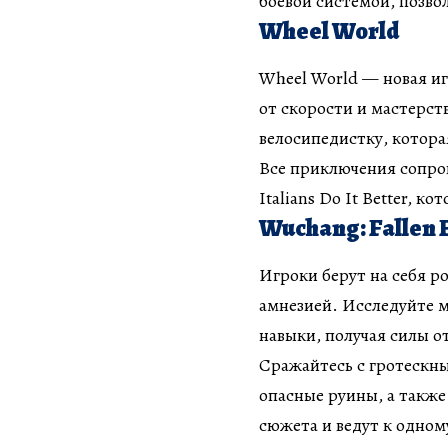
боевой системой, позво
Wheel World
Wheel World — новая иг
от скорости и мастерст
велосипедистку, котора
Все приключения сопро
Italians Do It Better, 
Wuchang: Fallen 
Игроки берут на себя р
амнезией. Исследуйте 
навыки, получая силы о
Сражайтесь с гротескн
опасные руины, а такж
сюжета и ведут к одном