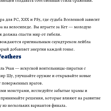
ляющей создавать собственный стиль сражений.
ра для PC, XSX и PS5, где судьба Вселенной зависит
ва на велосипеде. Вы играете за Кет — молодую
я должна спасти мир от гибели.
вождаются оригинальным саундтреком лейбла
который добавляет энергии каждой гонке.
Feathers
оль Учан — искусной воительницы-пиратки с
мир Шу, улучшайте оружие и открывайте новые
т поверженных врагов.
ыми монстрами, исследуйте забытые храмы и
е принимайте решения, которые влияют на развитие
у из нескольких вариантов финала.