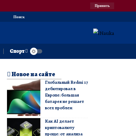
Принять
Поиск
Спорт
Новое на сайте
Глобальный Redmi 17
дебютировал в
Европе: большая
батарея не решает
всех проблем
Как AI делает
криптовалюту
проще: от анализа