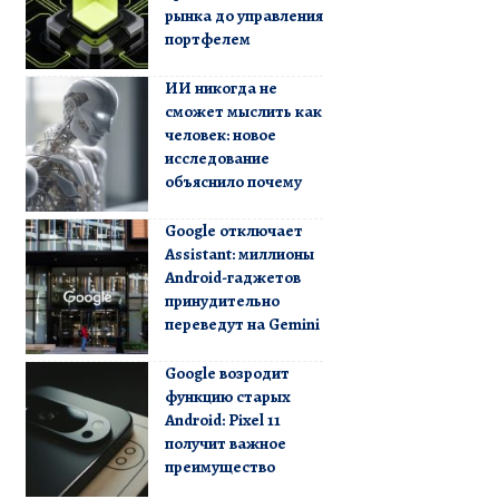
рынка до управления
портфелем
ИИ никогда не
сможет мыслить как
человек: новое
исследование
объяснило почему
Google отключает
Assistant: миллионы
Android-гаджетов
принудительно
переведут на Gemini
Google возродит
функцию старых
Android: Pixel 11
получит важное
преимущество