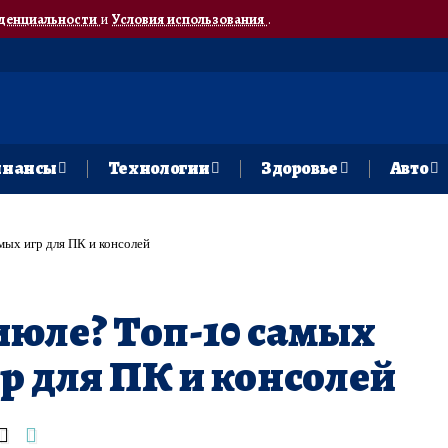
денциальности
и
Условия использования
.
нансы
Технологии
Здоровье
Авто
мых игр для ПК и консолей
 июле? Топ-10 самых
 для ПК и консолей