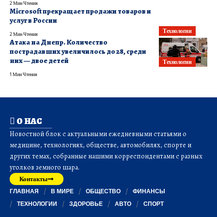
2 Мин Чтения
Microsoft прекращает продажи товаров и
услуг в России
Технологии
2 Мин Чтения
Атака на Днепр. Количество
пострадавших увеличилось до 28, среди
них — двое детей
Технологии
1 Мин Чтения
О НАС
Новостной блок с актуальными ежедневными статьями о
медицине, технологиях, обществе, автомобилях, спорте и
других темах, собранные нашими корреспондентами с разных
уголков земного шара.
Контакты
ГЛАВНАЯ
В МИРЕ
ОБЩЕСТВО
ФИНАНСЫ
ТЕХНОЛОГИИ
ЗДОРОВЬЕ
АВТО
СПОРТ