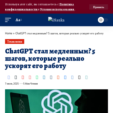
Используя этот сайт, вы соглашаетесь с
Политика
Принять
конфиденциальности
и
Условия использования
.
Аа
Home
»
ChatGPT стал медленным? 5 шагов, которые реально ускорят его работу
Технологии
ChatGPT стал медленным? 5
шагов, которые реально
ускорят его работу
7 июля, 2025
5 Мин Чтения