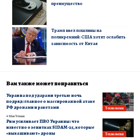
преимущество
Трамп ввел пошлины на
поликремний: США хотят ослабить
зависимость от Китая
Вам также может понравиться
Украина под ударами третью ночь
подряд: главное о массированной атаке
РФ дронами и ракетами
Технологии
4 Мин Чтения
Рим усиливает ПВО Украины: что
известно о зенитках SIDAM-25, которые
«выкашивают» дроны
Технологии