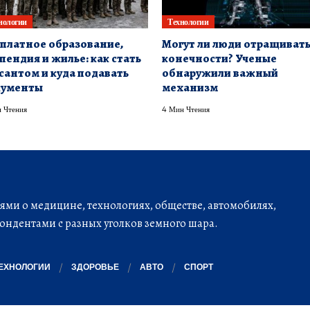
нологии
Технологии
платное образование,
Могут ли люди отращиват
пендия и жилье: как стать
конечности? Ученые
сантом и куда подавать
обнаружили важный
кументы
механизм
 Чтения
4 Мин Чтения
ми о медицине, технологиях, обществе, автомобилях,
ондентами с разных уголков земного шара.
ЕХНОЛОГИИ
ЗДОРОВЬЕ
АВТО
СПОРТ