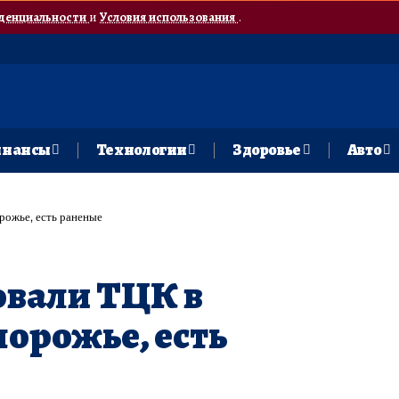
денциальности
и
Условия использования
.
нансы
Технологии
Здоровье
Авто
рожье, есть раненые
овали ТЦК в
порожье, есть