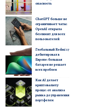
опасность
ChatGPT больше не
ограничивает чаты:
OpenAI открыла
безлимит для всех
пользователей
Глобальный Redmi 17
дебютировал в
Европе: большая
батарея не решает
всех проблем
Как AI делает
криптовалюту
проще: от анализа
рынка до управления
портфелем