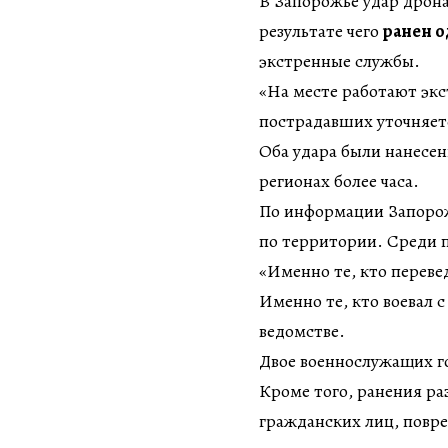
В Запорожье удар дрон
результате чего
ранен 
экстренные службы.
«На месте работают эк
пострадавших уточняет
Оба удара были нанесен
регионах более часа.
По информации Запорожс
по территории. Среди 
«Именно те, кто переве
Именно те, кто воевал 
ведомстве.
Двое военнослужащих г
Кроме того, ранения р
гражданских лиц, повр