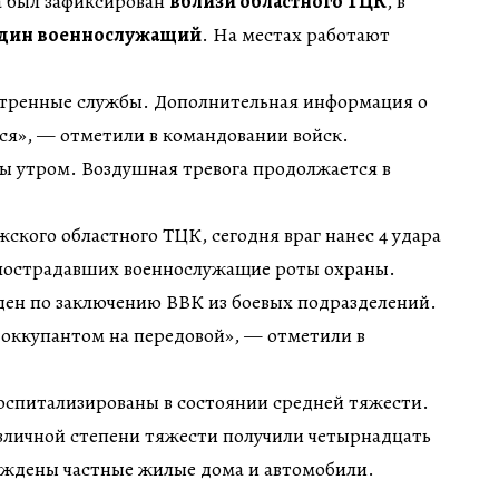
а был зафиксирован
вблизи областного ТЦК
, в
один военнослужащий
. На местах работают
стренные службы. Дополнительная информация о
ся», — отметили в командовании войск.
ы утром. Воздушная тревога продолжается в
кого областного ТЦК, сегодня враг нанес 4 удара
пострадавших военнослужащие роты охраны.
ден по заключению ВВК из боевых подразделений.
с оккупантом на передовой», — отметили в
оспитализированы в состоянии средней тяжести.
азличной степени тяжести получили четырнадцать
еждены частные жилые дома и автомобили.