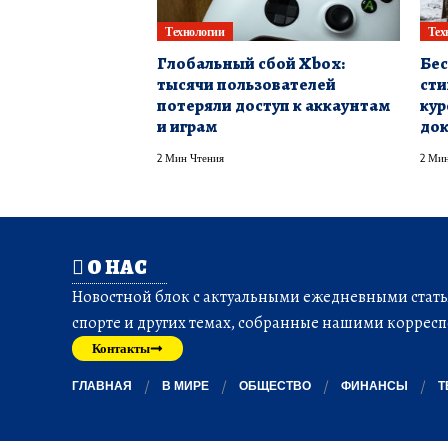
Технологии
Тех
Глобальный сбой Xbox:
Бес
тысячи пользователей
сти
потеряли доступ к аккаунтам
кур
и играм
до
2 Мин Чтения
2 Мин
О НАС
Новостной блок с актуальными ежедневными статья
спорте и других темах, собранные нашими корресп
Контакты
ГЛАВНАЯ
В МИРЕ
ОБЩЕСТВО
ФИНАНСЫ
Т