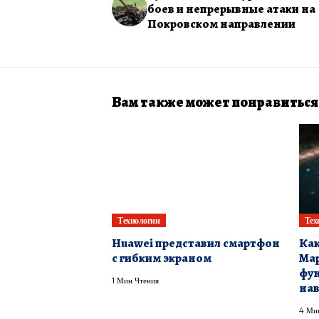
боев и непрерывные атаки на
Покровском направлении
Вам также может понравиться
Технологии
Тех
Huawei представил смартфон
Как
с гибким экраном
Map
фун
1 Мин Чтения
на
4 Ми