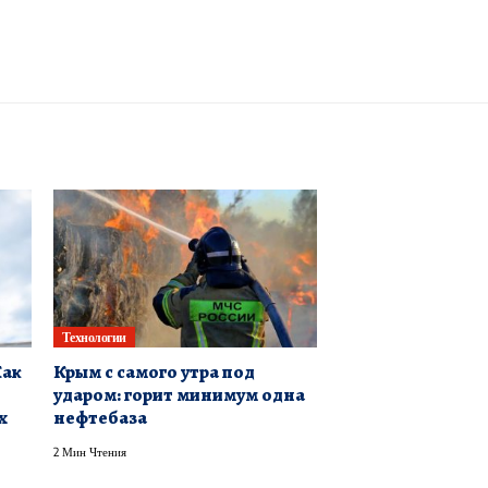
Технологии
Как
Крым с самого утра под
ударом: горит минимум одна
х
нефтебаза
2 Мин Чтения