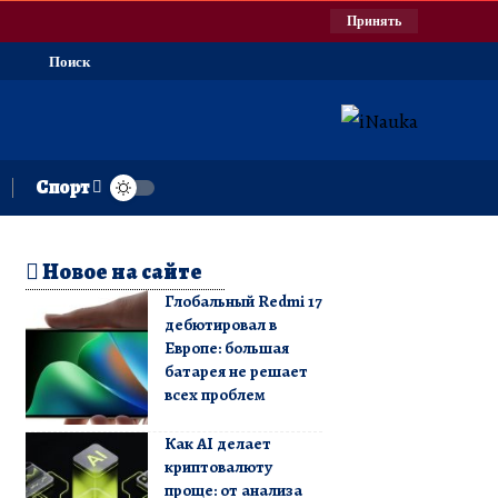
Принять
Поиск
Спорт
Новое на сайте
Глобальный Redmi 17
дебютировал в
Европе: большая
батарея не решает
всех проблем
Как AI делает
криптовалюту
проще: от анализа