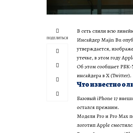
В сеть слили всю линейк
ПОДЕЛИТЬСЯ
Инсайдер Majin Bu опуб
утверждается, изображе
утечке, в этом году App
Об этом сообщает РБК-
инсайдера в X (Twitter).
Что известно о л
Базовый iPhone 17 внешн
остался прежним.
Модели Pro и Pro Max п
логотип Apple сместилс