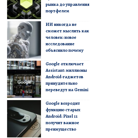
рынка до управления
портфелем
ИИ никогда не
сможет мыслить как
человек: новое
исследование
объяснило почему
Google отключает
Assistant: миллионы
Android-гаджетов
принудительно
переведут на Gemini
Google возродит
функцию старых
Android: Pixel 11
получит важное
преимущество