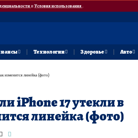
денциальности
и
Условия использования
.
нансы
Технологии
Здоровье
Авто
как изменится линейка (фото)
ли iPhone 17 утекли в
нится линейка (фото)