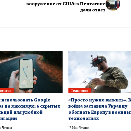
вооружение от США: в Пентагоне
дали ответ
нологии
Технологии
 использовать Google
«Просто нужно выжить». 
s на максимум: 6 скрытых
война заставила Украину
кций для удобной
обогнать Европу в военны
вигации
технологиях
н Чтения
17 Мин Чтения