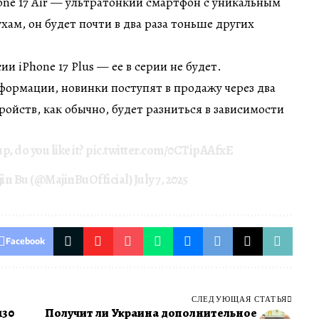
one 17 Air — ультратонкий смартфон с уникальным
хам, он будет почти в два раза тоньше других
ии iPhone 17 Plus — ее в серии не будет.
формации, новинки поступят в продажу через два
ройств, как обычно, будет разниться в зависимости
p, do you like it?
pic.twitter.com/0CTipAAfxE
in Bu (@MajinBuOfficial)
July 7, 2025
Facebook
СЛЕДУЮЩАЯ СТАТЬЯ
130
Получит ли Украина дополнительное