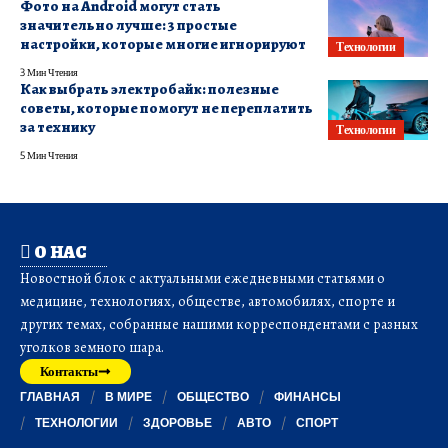
Фото на Android могут стать
значительно лучше: 3 простые
настройки, которые многие игнорируют
Технологии
3 Мин Чтения
Как выбрать электробайк: полезные
советы, которые помогут не переплатить
за технику
Технологии
5 Мин Чтения
О НАС
Новостной блок с актуальными ежедневными статьями о
медицине, технологиях, обществе, автомобилях, спорте и
других темах, собранные нашими корреспондентами с разных
уголков земного шара.
Контакты
ГЛАВНАЯ
В МИРЕ
ОБЩЕСТВО
ФИНАНСЫ
ТЕХНОЛОГИИ
ЗДОРОВЬЕ
АВТО
СПОРТ