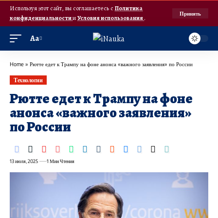
Используя этот сайт, вы соглашаетесь с
Политика
Принять
конфиденциальности
и
Условия использования
.
Аа
Home
»
Рютте едет к Трампу на фоне анонса «важного заявления» по России
Технологии
Рютте едет к Трампу на фоне
анонса «важного заявления»
по России
13 июля, 2025
1 Мин Чтения