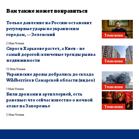
Вам также может понравиться
Только давление на Россию остановит
регулярные удары по украинским
городам, — Зеленский
Технологии
2 Мин Чтения
Спрос в Харькове растет, а Киев – не
самый дорогой: ключевые тренды рынка
недвижимости
Технологии
13 Мин Чтения
Украинские дроны добрались до склада
Wildberries в Самарской области (видео)
Технологии
1 Мин Чтения
Били дронами и артиллерией, есть
раненые: что сейчас известно о ночной
атаке на Запорожье
Технологии
2 Мин Чтения