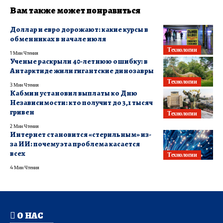
Вам также может понравиться
Доллар и евро дорожают: какие курсы в
обменниках в начале июля
Технологии
1 Мин Чтения
Ученые раскрыли 40-летнюю ошибку: в
Антарктиде жили гигантские динозавры
Технологии
3 Мин Чтения
Кабмин установил выплаты ко Дню
Независимости: кто получит до 3,1 тысяч
гривен
Технологии
2 Мин Чтения
Интернет становится «стерильным» из-
за ИИ: почему эта проблема касается
всех
Технологии
4 Мин Чтения
О НАС