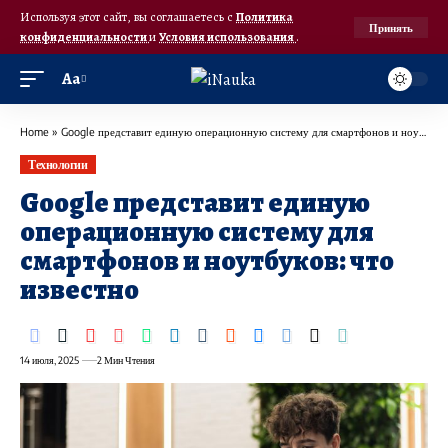
Используя этот сайт, вы соглашаетесь с
Политика
Принять
конфиденциальности
и
Условия использования
.
Аа
Home
»
Google представит единую операционную систему для смартфонов и ноутбуков: что известно
Технологии
Google представит единую
операционную систему для
смартфонов и ноутбуков: что
известно
14 июля, 2025
2 Мин Чтения