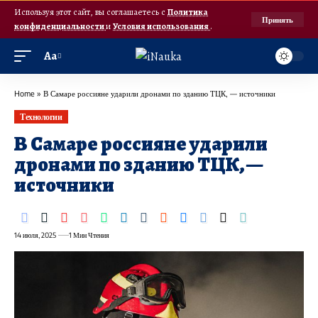
Используя этот сайт, вы соглашаетесь с
Политика
Принять
конфиденциальности
и
Условия использования
.
Аа
Home
»
В Самаре россияне ударили дронами по зданию ТЦК, — источники
Технологии
В Самаре россияне ударили
дронами по зданию ТЦК, —
источники
14 июля, 2025
1 Мин Чтения