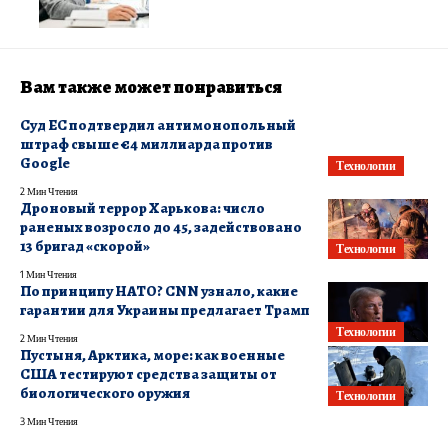
Вам также может понравиться
Суд ЕС подтвердил антимонопольный
штраф свыше €4 миллиарда против
Google
Технологии
2 Мин Чтения
Дроновый террор Харькова: число
раненых возросло до 45, задействовано
13 бригад «скорой»
Технологии
1 Мин Чтения
По принципу НАТО? CNN узнало, какие
гарантии для Украины предлагает Трамп
Технологии
2 Мин Чтения
Пустыня, Арктика, море: как военные
США тестируют средства защиты от
биологического оружия
Технологии
3 Мин Чтения