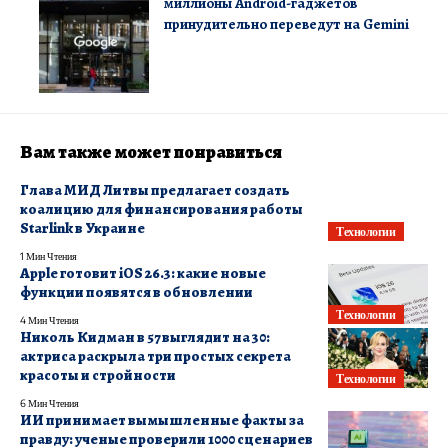
миллионы Android-гаджетов
принудительно переведут на Gemini
Вам также может понравиться
Глава МИД Литвы предлагает создать
коалицию для финансирования работы
Starlink в Украине
Технологии
1 Мин Чтения
Apple готовит iOS 26.3: какие новые
функции появятся в обновлении
Технологии
4 Мин Чтения
Николь Кидман в 57 выглядит на 30:
актриса раскрыла три простых секрета
красоты и стройности
Технологии
6 Мин Чтения
ИИ принимает вымышленные факты за
правду: ученые проверили 1000 сценариев