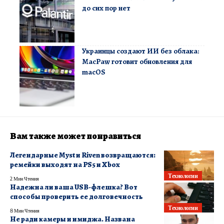
до сих пор нет
Украинцы создают ИИ без облака:
MacPaw готовит обновления для
macOS
Вам также может понравиться
Легендарные Myst и Riven возвращаются:
ремейки выходят на PS5 и Xbox
Технологии
2 Мин Чтения
Надежна ли ваша USB-флешка? Вот
способы проверить ее долговечность
Технологии
8 Мин Чтения
Не ради камеры и имиджа. Названа