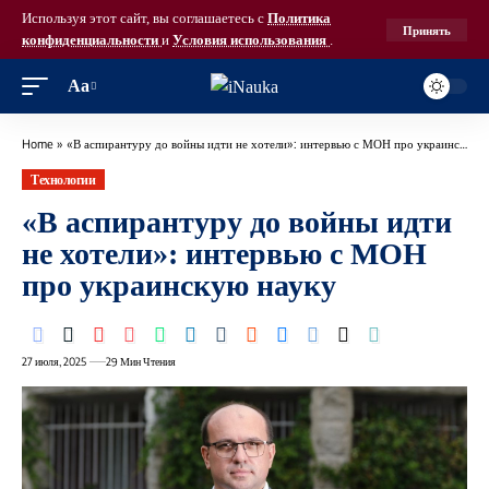
Используя этот сайт, вы соглашаетесь с
Политика
Принять
конфиденциальности
и
Условия использования
.
Аа
Home
»
«В аспирантуру до войны идти не хотели»: интервью с МОН про украинскую науку
Технологии
«В аспирантуру до войны идти
не хотели»: интервью с МОН
про украинскую науку
27 июля, 2025
29 Мин Чтения