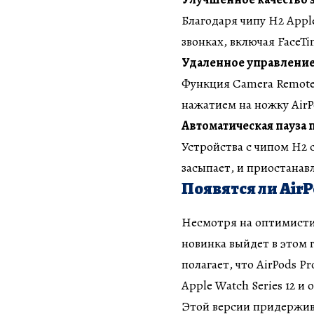
Благодаря чипу H2 Appl
звонках, включая FaceT
Удаленное управление
Функция Camera Remote 
нажатием на ножку AirP
Автоматическая пауза 
Устройства с чипом H2 
засыпает, и приостанав
Появятся ли AirPo
Несмотря на оптимистич
новинка выйдет в этом
полагает, что AirPods P
Apple Watch Series 12 и
Этой версии придержив