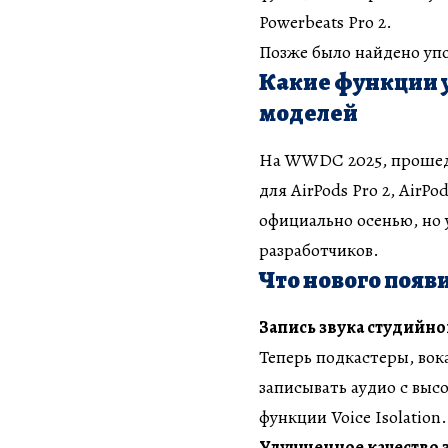
Powerbeats Pro 2.
Позже было найдено упом
Какие функции 
моделей
На WWDC 2025, прошедш
для AirPods Pro 2, AirP
официально осенью, но 
разработчиков.
Что нового появит
Запись звука студийно
Теперь подкастеры, вок
записывать аудио с выс
функции Voice Isolation.
Улучшенное качество 