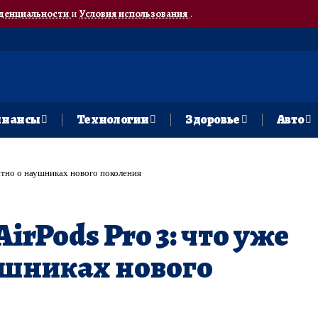
денциальности
и
Условия использования
.
нансы
Технологии
Здоровье
Авто
естно о наушниках нового поколения
irPods Pro 3: что уже
ушниках нового