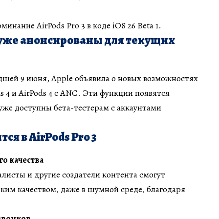
инание AirPods Pro 3 в коде iOS 26 Beta 1.
уже анонсированы для текущих
ей 9 июня, Apple объявила о новых возможностях
ods 4 и AirPods 4 с ANC. Эти функции появятся
уже доступны бета-тестерам с аккаунтами
ся в AirPods Pro 3
го качества
алисты и другие создатели контента смогут
оким качеством, даже в шумной среде, благодаря
звонков