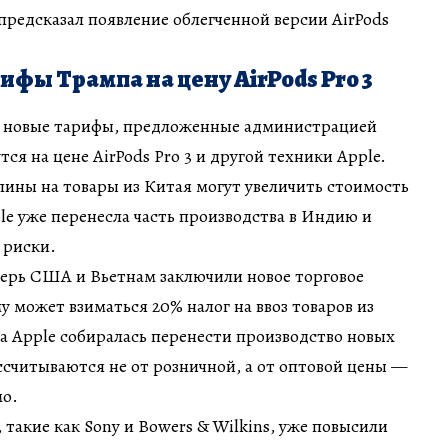
предсказал появление облегченной версии AirPods
ифы Трампа на цену AirPods Pro 3
ко новые тарифы, предложенные администрацией
ся на цене AirPods Pro 3 и другой техники Apple.
лины на товары из Китая могут увеличить стоимость
e уже перенесла часть производства в Индию и
 риски.
перь США и Вьетнам заключили новое торговое
у может взиматься 20% налог на ввоз товаров из
а Apple собиралась перенести производство новых
ссчитываются не от розничной, а от оптовой цены —
мо.
такие как Sony и Bowers & Wilkins, уже повысили