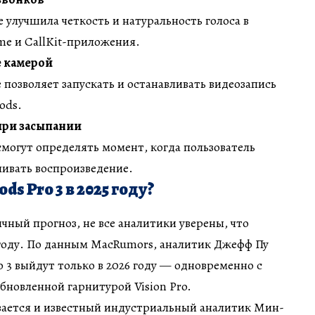
e улучшила четкость и натуральность голоса в
ime и CallKit-приложения.
 камерой
позволяет запускать и останавливать видеозапись
ods.
при засыпании
смогут определять момент, когда пользователь
ливать воспроизведение.
ds Pro 3 в 2025 году?
ный прогноз, не все аналитики уверены, что
 году. По данным MacRumors, аналитик Джефф Пу
ro 3 выйдут только в 2026 году — одновременно с
 обновленной гарнитурой Vision Pro.
ается и известный индустриальный аналитик Мин-