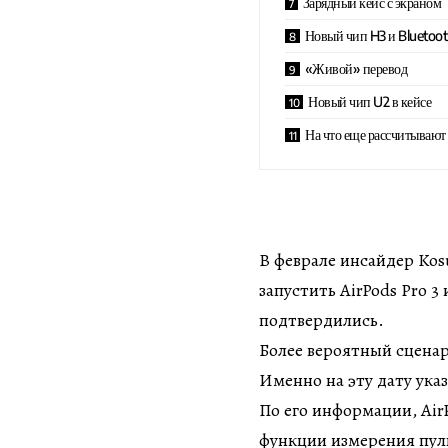
Зарядный кейс с экраном
Новый чип H3 и Bluetoot
«Живой» перевод
Новый чип U2 в кейсе
На что еще рассчитывают
В феврале инсайдер Kos
запустить AirPods Pro 3
подтвердились.
Более вероятный сценар
Именно на эту дату ука
По его информации, Air
функции измерения пульс