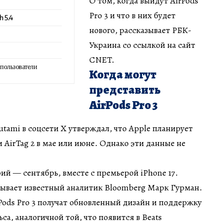
О том, когда выйдут AirPods
Pro 3 и что в них будет
h 5.4
нового, рассказывает РБК-
Украина со ссылкой на сайт
CNET.
 пользователи
Когда могут
представить
AirPods Pro 3
utami в соцсети X утверждал, что Apple планирует
 и AirTag 2 в мае или июне. Однако эти данные не
ий — сентябрь, вместе с премьерой iPhone 17.
зывает известный аналитик Bloomberg Марк Гурман.
Pods Pro 3 получат обновленный дизайн и поддержку
а, аналогичной той, что появится в Beats