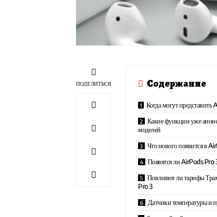
Содержание
ПОДЕЛИТЬСЯ
Когда могут представить A
Какие функции уже анон
моделей
Что нового появится в Ai
Появятся ли AirPods Pro 
Повлияют ли тарифы Трам
Pro 3
Датчики температуры и п