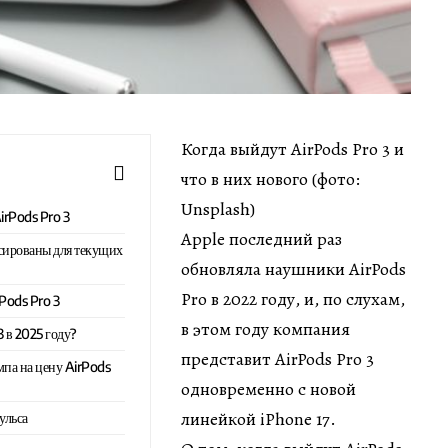
Когда выйдут AirPods Pro 3 и
что в них нового (фото:
Unsplash)
irPods Pro 3
Apple последний раз
сированы для текущих
обновляла наушники AirPods
Pro в 2022 году, и, по слухам,
rPods Pro 3
в этом году компания
3 в 2025 году?
представит AirPods Pro 3
па на цену AirPods
одновременно с новой
линейкой iPhone 17.
ульса