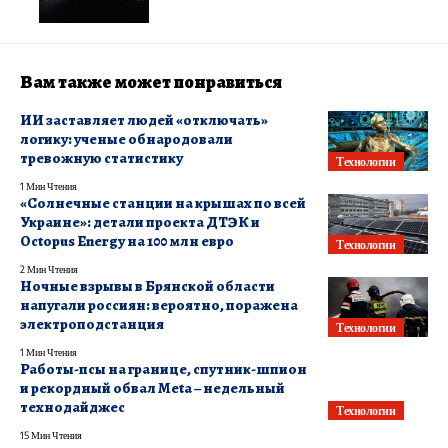
Вам также может понравиться
ИИ заставляет людей «отключать»
логику: ученые обнародовали
тревожную статистику
Технологии
1 Мин Чтения
«Солнечные станции на крышах по всей
Украине»: детали проекта ДТЭК и
Octopus Energy на 100 млн евро
Технологии
2 Мин Чтения
Ночные взрывы в Брянской области
напугали россиян: вероятно, поражена
электроподстанция
Технологии
1 Мин Чтения
Работы-псы на границе, спутник-шпион
и рекордный обвал Meta – недельный
технодайджес
Технологии
15 Мин Чтения