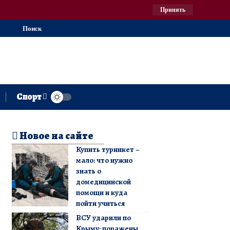
Принять
Поиск
Спорт
Новое на сайте
Купить турникет –
мало: что нужно
знать о
домедицинской
помощи и куда
пойти учиться
ВСУ ударили по
Крыму: поражены