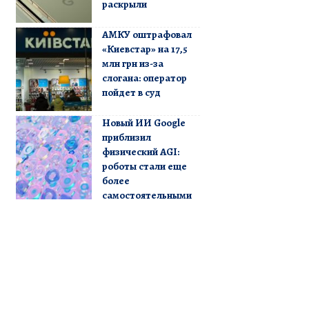
раскрыли
АМКУ оштрафовал
«Киевстар» на 17,5
млн грн из-за
слогана: оператор
пойдет в суд
Новый ИИ Google
приблизил
физический AGI:
роботы стали еще
более
самостоятельными