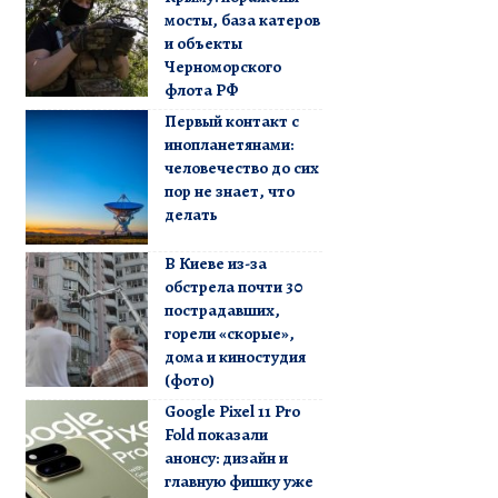
мосты, база катеров
и объекты
Черноморского
флота РФ
Первый контакт с
инопланетянами:
человечество до сих
пор не знает, что
делать
В Киеве из-за
обстрела почти 30
пострадавших,
горели «скорые»,
дома и киностудия
(фото)
Google Pixel 11 Pro
Fold показали
анонсу: дизайн и
главную фишку уже