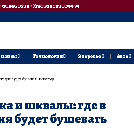
денциальности
и
Условия использования
.
нансы
Технологии
Здоровье
Авто
сегодня будет бушевать непогода
ка и шквалы: где в
ня будет бушевать