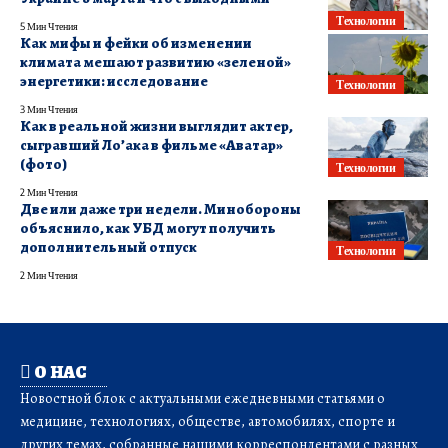
Технологии
5 Мин Чтения
Как мифы и фейки об изменении
климата мешают развитию «зеленой»
энергетики: исследование
Технологии
3 Мин Чтения
Как в реальной жизни выглядит актер,
сыгравший Ло’ака в фильме «Аватар»
(фото)
Технологии
2 Мин Чтения
Две или даже три недели. Минобороны
объяснило, как УБД могут получить
дополнительный отпуск
Технологии
2 Мин Чтения
О НАС
Новостной блок с актуальными ежедневными статьями о
медицине, технологиях, обществе, автомобилях, спорте и
других темах, собранные нашими корреспондентами с разных