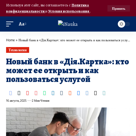
Используя этот сайт, вы соглашаетесь с
Политика
Принять
конфиденциальности
и
Условия использования
.
Аа
Home
»
Новый банк в «Дія.Картка»: кто может ее открыть и как пользоваться услугой
Технологии
Новый банк в «Дія.Картка»: кто
может ее открыть и как
пользоваться услугой
16 августа, 2025
2 Мин Чтения