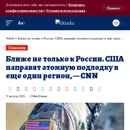
Используя этот сайт, вы соглашаетесь с
Политика
Принять
конфиденциальности
и
Условия использования
.
Аа
Home
»
Ближе не только к России. США направят атомную подлодку в еще один регион, — CNN
Технологии
Ближе не только к России. США
направят атомную подлодку в
еще один регион, — CNN
17 августа, 2025
2 Мин Чтения