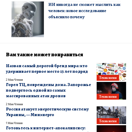
ИИ никогда не сможет мыслить как
человек: новое исследование
объяснило почему
Вам также может понравиться
Назван самый дорогой бренд мира: кто
удерживает первое место 13 лет подряд
Технологии
2 Мин Чтения
Горел ТЦ, повреждены дома. Запорожье
подверглось одной из самых
массированных атак дронов
Технологии
2 Мин Чтения
Россия атакует энергетическую систему
Украины, — Минэнерго
Технологии
1 Мин Чтения
Готовьтесь к интернет-апокалипсису: