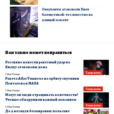
Оккупанты атаковали Киев
баллистикой: что известно на
данный момент
Вам также может понравиться
Россияне нанесли ракетный удар по
Киеву: атакованы дома
Технологии
1 Мин Чтения
Ракета Atlas V вывела на орбиту спутники
Пентагона и NASA
Технологии
1 Мин Чтения
Могут ли люди отращивать конечности?
Ученые обнаружили важный механизм
Технологии
4 Мин Чтения
До 4 месяцев блокировки: польские