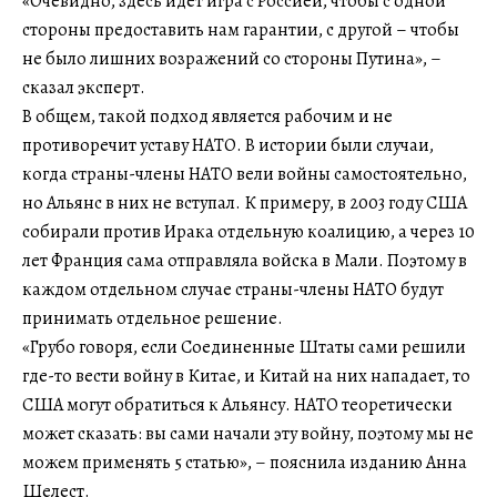
«Очевидно, здесь идет игра с Россией, чтобы с одной
стороны предоставить нам гарантии, с другой – чтобы
не было лишних возражений со стороны Путина», –
сказал эксперт.
В общем, такой подход является рабочим и не
противоречит уставу НАТО. В истории были случаи,
когда страны-члены НАТО вели войны самостоятельно,
но Альянс в них не вступал. К примеру, в 2003 году США
собирали против Ирака отдельную коалицию, а через 10
лет Франция сама отправляла войска в Мали. Поэтому в
каждом отдельном случае страны-члены НАТО будут
принимать отдельное решение.
«Грубо говоря, если Соединенные Штаты сами решили
где-то вести войну в Китае, и Китай на них нападает, то
США могут обратиться к Альянсу. НАТО теоретически
может сказать: вы сами начали эту войну, поэтому мы не
можем применять 5 статью», – пояснила изданию Анна
Шелест.