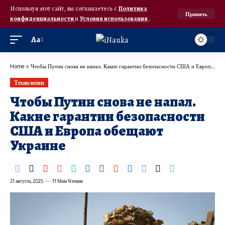
Используя этот сайт, вы соглашаетесь с
Политика
Принять
конфиденциальности
и
Условия использования
.
Аа
Home
»
Чтобы Путин снова не напал. Какие гарантии безопасности США и Европа обещают Украине
Технологии
Чтобы Путин снова не напал.
Какие гарантии безопасности
США и Европа обещают
Украине
21 августа, 2025
11 Мин Чтения