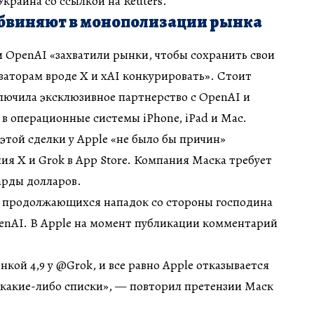
краина со ссылкой на Reuters.
обвиняют в монополизации рынка
и OpenAI «захватили рынки, чтобы сохранить свои
ваторам вроде X и xAI конкурировать». Стоит
ключила эксклюзивное партнерство с OpenAI и
в операционные системы iPhone, iPad и Mac.
 этой сделки у Apple «не было бы причин»
я X и Grok в App Store. Компания Маска требует
рды долларов.
 продолжающихся нападок со стороны господина
penAI. В Apple на момент публикации комментарий
кой 4,9 у @Grok, и все равно Apple отказывается
 какие-либо списки», — повторил претензии Маск