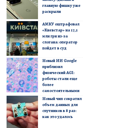
главную фишку уже
раскрыли
АМКУ оштрафовал
«Киевстар» на 17,5
млн грн из-за
слогана: оператор
пойдет в суд
Новый ИИ Google
приблизил
физический AGI:
роботы стали еще
более
самостоятельными
Новый чип сократил
объем данных для
спутников в 8 раз:
как это удалось