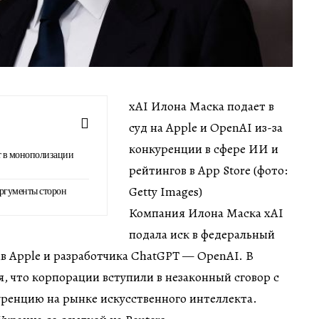
xAI Илона Маска подает в
суд на Apple и OpenAI из-за
конкуренции в сфере ИИ и
т в монополизации
рейтингов в App Store (фото:
Getty Images)
ргументы сторон
Компания Илона Маска xAI
подала иск в федеральный
в Apple и разработчика ChatGPT — OpenAI. В
, что корпорации вступили в незаконный сговор с
уренцию на рынке искусственного интеллекта.