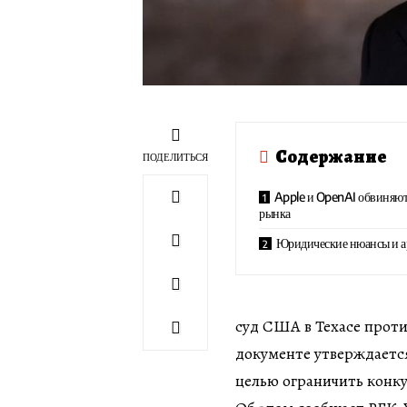
Содержание
ПОДЕЛИТЬСЯ
Apple и OpenAI обвиняю
рынка
Юридические нюансы и а
суд США в Техасе проти
документе утверждается
целью ограничить конк