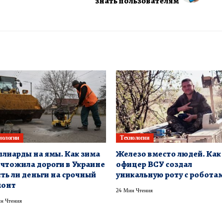
знать пользователям
нологии
Технологии
лиарды на ямы. Как зима
Железо вместо людей. Как
чтожила дороги в Украине
офицер ВСУ создал
сть ли деньги на срочный
уникальную роту с робота
монт
24 Мин Чтения
н Чтения