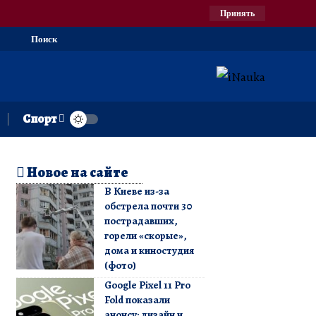
Принять
Поиск
Спорт
Новое на сайте
В Киеве из-за
обстрела почти 30
пострадавших,
горели «скорые»,
дома и киностудия
(фото)
Google Pixel 11 Pro
Fold показали
анонсу: дизайн и