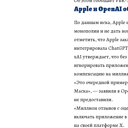
Об этом сообщает РБК-У
Apple и OpenAI 
По данным иска, Apple 
монополии и не дать но
отметить, что Apple за
интегрировала ChatGPT 
xAI утверждает, что без
игнорировать приложени
компенсацию на миллиа
«Это очередной пример
Маска», — заявили в O
не предоставили.
«Миллион отзывов с оцен
включать приложение в
на своей платформе X.