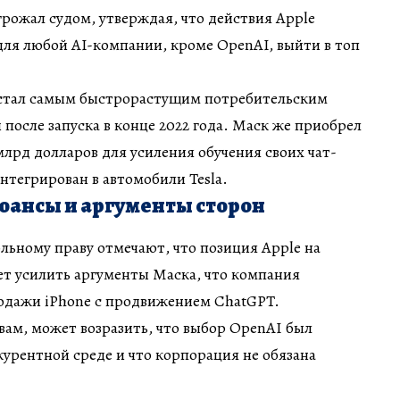
угрожал судом, утверждая, что действия Apple
ля любой AI-компании, кроме OpenAI, выйти в топ
стал самым быстрорастущим потребительским
после запуска в конце 2022 года. Маск же приобрел
 млрд долларов для усиления обучения своих чат-
интегрирован в автомобили Tesla.
ансы и аргументы сторон
ьному праву отмечают, что позиция Apple на
т усилить аргументы Маска, что компания
родажи iPhone с продвижением ChatGPT.
овам, может возразить, что выбор OpenAI был
урентной среде и что корпорация не обязана