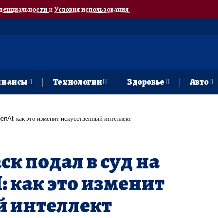
денциальности
и
Условия использования
.
нансы
Технологии
Здоровье
Авто
OpenAI: как это изменит искусственный интеллект
ск подал в суд на
: как это изменит
й интеллект