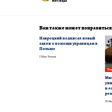
месяцы
Вам также может понравиться
Навроцкий подписал новый
закон о помощи украинцам в
Польше
2 Мин Чтения
Тех
Мил
уни
и е
ре
19 Ми