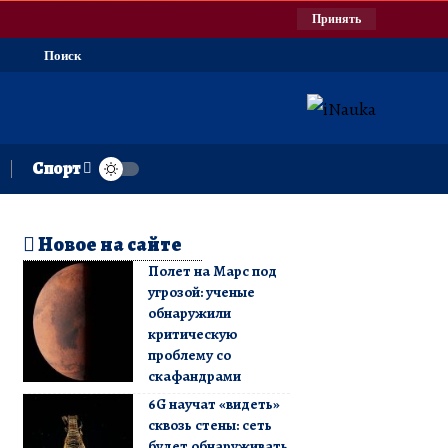
Принять
Поиск
Спорт
Новое на сайте
Полет на Марс под
угрозой: ученые
обнаружили
критическую
проблему со
скафандрами
6G научат «видеть»
сквозь стены: сеть
будет обнаруживать