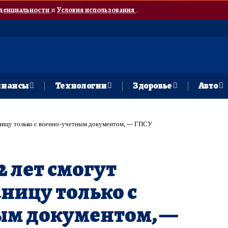
денциальности
и
Условия использования
.
нансы
Технологии
Здоровье
Авто
аницу только с военно-учетным документом, — ГПСУ
 лет смогут
ницу только с
ым документом, —