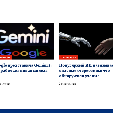
нологии
Технологии
gle представила Gemini 3:
Популярный ИИ навязыва
 работает новая модель
опасные стереотипы: что
обнаружили ученые
 Чтения
2 Мин Чтения