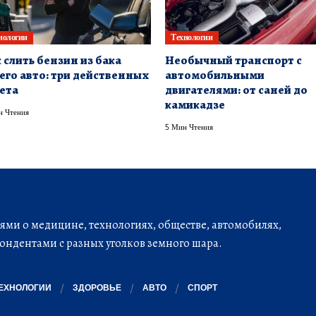
нологии
Технологии
 слить бензин из бака
Необычный транспорт с
его авто: три действенных
автомобильными
ета
двигателями: от саней до
камикадзе
н Чтения
5 Мин Чтения
ми о медицине, технологиях, обществе, автомобилях,
ондентами с разных уголков земного шара.
ЕХНОЛОГИИ
ЗДОРОВЬЕ
АВТО
СПОРТ