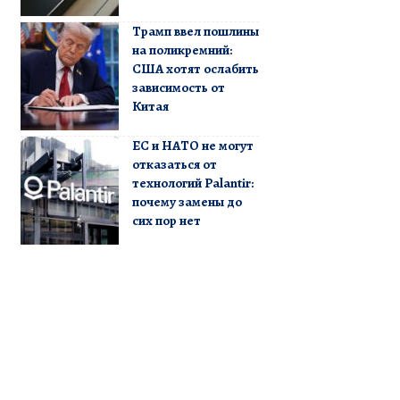
Трамп ввел пошлины
на поликремний:
США хотят ослабить
зависимость от
Китая
ЕС и НАТО не могут
отказаться от
технологий Palantir:
почему замены до
сих пор нет