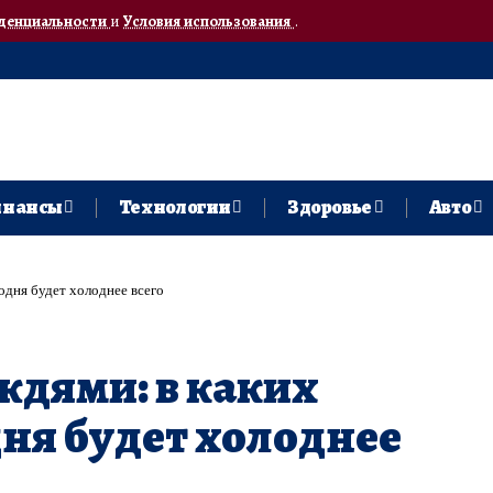
денциальности
и
Условия использования
.
нансы
Технологии
Здоровье
Авто
годня будет холоднее всего
ждями: в каких
дня будет холоднее