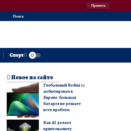
Принять
Поиск
Спорт
Новое на сайте
Глобальный Redmi 17
дебютировал в
Европе: большая
батарея не решает
всех проблем
Как AI делает
криптовалюту