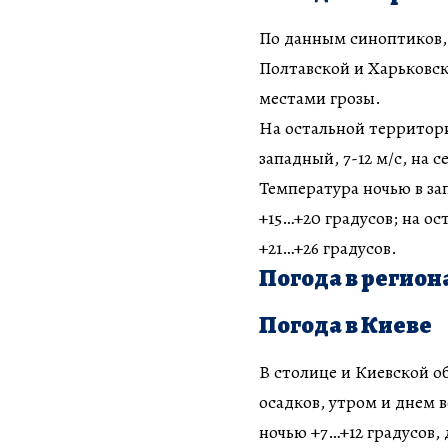
По данным синоптиков, 
Полтавской и Харьковс
местами грозы.
На остальной территор
западный, 7-12 м/с, на 
Температура ночью в за
+15…+20 градусов; на о
+21…+26 градусов.
Погода в регион
Погода в Киеве
В столице и Киевской о
осадков, утром и днем
ночью +7…+12 градусов,