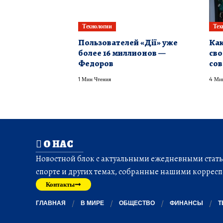
Технологии
Тех
Пользователей «Дії» уже
Как
более 16 миллионов —
сво
Федоров
сов
1 Мин Чтения
4 Ми
О НАС
Новостной блок с актуальными ежедневными статья
спорте и других темах, собранные нашими корресп
Контакты
ГЛАВНАЯ
В МИРЕ
ОБЩЕСТВО
ФИНАНСЫ
Т