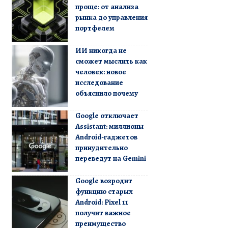
проще: от анализа
рынка до управления
портфелем
ИИ никогда не
сможет мыслить как
человек: новое
исследование
объяснило почему
Google отключает
Assistant: миллионы
Android-гаджетов
принудительно
переведут на Gemini
Google возродит
функцию старых
Android: Pixel 11
получит важное
преимущество