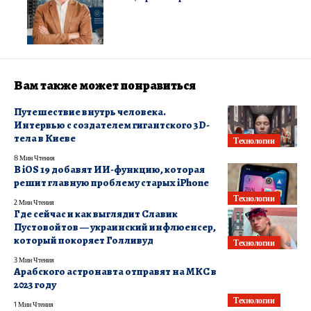
Вам также может понравиться
Путешествие внутрь человека.
Интервью с создателем гигантского 3D-
тела в Киеве
Технологии
8 Мин Чтения
В iOS 19 добавят ИИ-функцию, которая
решит главную проблему старых iPhone
Технологии
2 Мин Чтения
Где сейчас и как выглядит Славик
Пустовойтов — украинский инфлюенсер,
который покоряет Голливуд
Технологии
3 Мин Чтения
Арабского астронавта отправят на МКС в
2023 году
Технологии
1 Мин Чтения