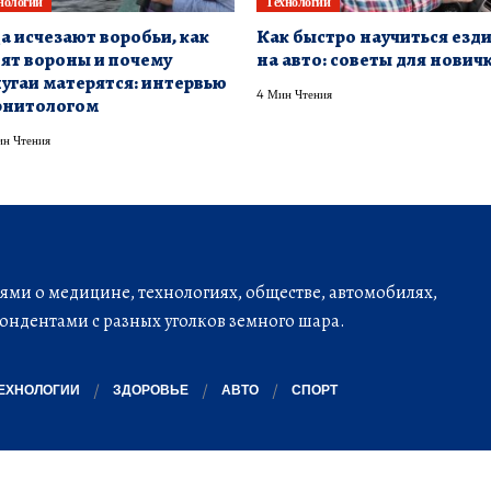
нологии
Технологии
а исчезают воробьи, как
Как быстро научиться езд
ят вороны и почему
на авто: советы для нович
угаи матерятся: интервью
4 Мин Чтения
рнитологом
н Чтения
ми о медицине, технологиях, обществе, автомобилях,
ондентами с разных уголков земного шара.
ЕХНОЛОГИИ
ЗДОРОВЬЕ
АВТО
СПОРТ