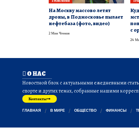
Технологии
Тех
На Москву массово летят
Куд
дроны, в Подмосковье пылает
мст
нефтебаза (фото, видео)
поп
с о
2 Мин Чтения
24 Ми
О НАС
Новостной блок с актуальными ежедневными статья
спорте и других темах, собранные нашими корресп
Контакты
ГЛАВНАЯ
В МИРЕ
ОБЩЕСТВО
ФИНАНСЫ
Т