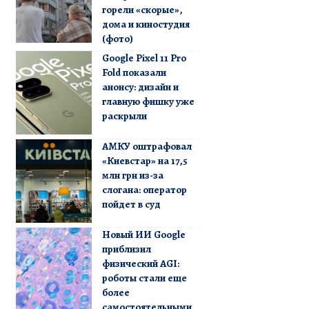
горели «скорые»,
дома и киностудия
(фото)
Google Pixel 11 Pro
Fold показали
анонсу: дизайн и
главную фишку уже
раскрыли
АМКУ оштрафовал
«Киевстар» на 17,5
млн грн из-за
слогана: оператор
пойдет в суд
Новый ИИ Google
приблизил
физический AGI:
роботы стали еще
более
самостоятельными