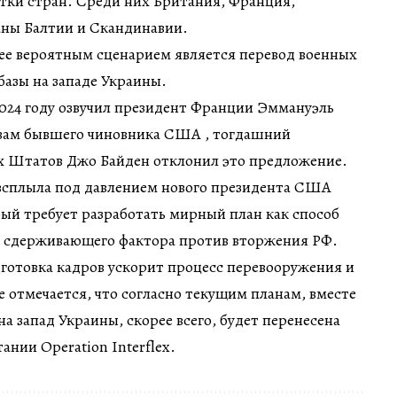
тки стран. Среди них Британия, Франция,
аны Балтии и Скандинавии.
ее вероятным сценарием является перевод военных
базы на западе Украины.
024 году озвучил президент Франции Эммануэль
вам бывшего чиновника США , тогдашний
 Штатов Джо Байден отклонил это предложение.
 всплыла под давлением нового президента США
ый требует разработать мирный план как способ
о сдерживающего фактора против вторжения РФ.
готовка кадров ускорит процесс перевооружения и
 отмечается, что согласно текущим планам, вместе
а запад Украины, скорее всего, будет перенесена
ании Operation Interflex.