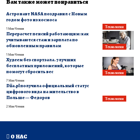
Вам также может понравиться
Астронавт NASA поздравил с Новым
годом фото из космоса
Технологии
1 Мин Чтения
Перерасчет пенсий работающим: как
учитываются стаж и зарплата по
обновленным правилам
Технологии
1 Мин Чтения
Худеем без спортзала. 7 лучших
бесплатных приложений, которые
помогут сбросить вес
Технологии
7 Мин Чтения
Diia.pl получила официальный статус
цифрового вида на жительство в
Польше — Федоров
Технологии
2 Мин Чтения
О НАС