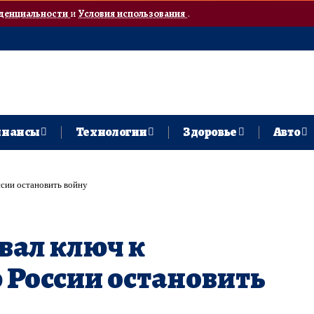
денциальности
и
Условия использования
.
нансы
Технологии
Здоровье
Авто
сии остановить войну
вал ключ к
России остановить