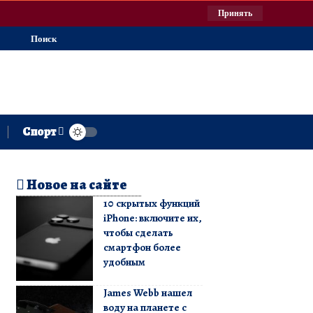
Принять
Поиск
Спорт
Новое на сайте
10 скрытых функций
iPhone: включите их,
чтобы сделать
смартфон более
удобным
James Webb нашел
воду на планете с