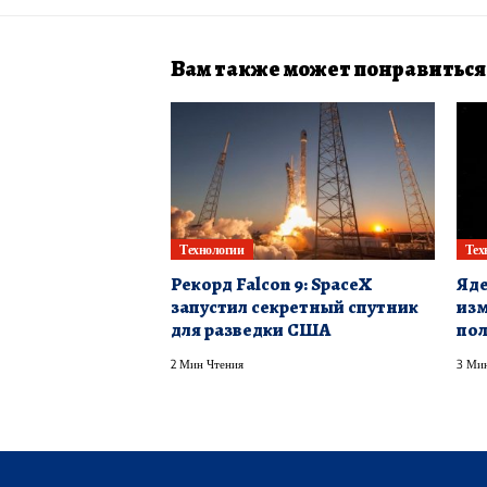
Вам также может понравиться
Технологии
Тех
Рекорд Falcon 9: SpaceX
Яде
запустил секретный спутник
изм
для разведки США
пол
2 Мин Чтения
3 Мин