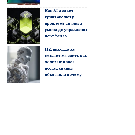
Как AI делает
криптовалюту
проще: от анализа
рынка до управления
портфелем
ИИ никогда не
сможет мыслить как
человек: новое
исследование
объяснило почему