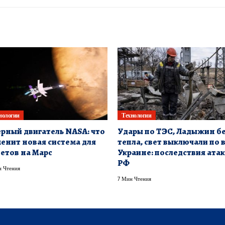
нологии
Технологии
рный двигатель NASA: что
Удары по ТЭС, Ладыжин б
енит новая система для
тепла, свет выключали по 
етов на Марс
Украине: последствия ата
РФ
 Чтения
7 Мин Чтения