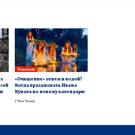
Технологии
ез
«Очищение» огнем и водой?
всей
Когда праздновать Ивана
ки
Купала по новому календарю
2 Мин Чтения