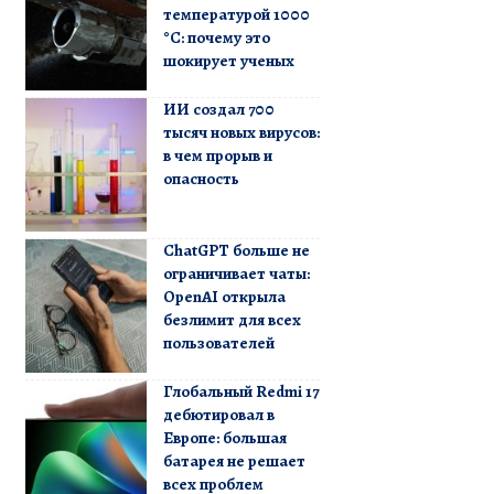
температурой 1000
°C: почему это
шокирует ученых
ИИ создал 700
тысяч новых вирусов:
в чем прорыв и
опасность
ChatGPT больше не
ограничивает чаты:
OpenAI открыла
безлимит для всех
пользователей
Глобальный Redmi 17
дебютировал в
Европе: большая
батарея не решает
всех проблем