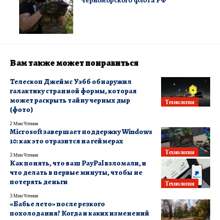
Черноморского флота РФ
Вам также может понравиться
Телескоп Джеймс Уэбб обнаружил
галактику странной формы, которая
может раскрыть тайну черных дыр
Технологии
(фото)
2 Мин Чтения
Microsoft завершает поддержку Windows
10: как это отразится на геймерах
Технологии
3 Мин Чтения
Как понять, что ваш PayPal взломали, и
что делать в первые минуты, чтобы не
потерять деньги
Технологии
3 Мин Чтения
«Бабье лето» после резкого
похолодания? Когда и каких изменений