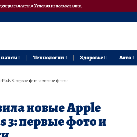
денциальности
и
Условия использования
.
нансы
Технологии
Здоровье
Авто
irPods 3: первые фото и главные фишки
вила новые Apple
s 3: первые фото и
ки