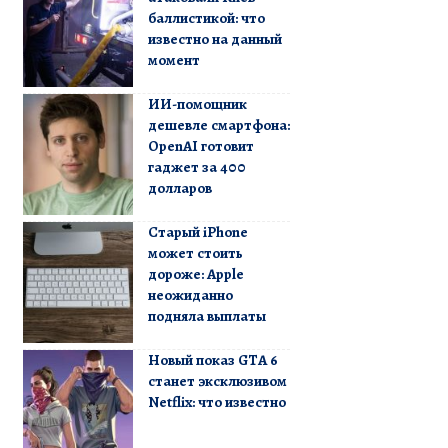
баллистикой: что
известно на данный
момент
ИИ-помощник
дешевле смартфона:
OpenAI готовит
гаджет за 400
долларов
Старый iPhone
может стоить
дороже: Apple
неожиданно
подняла выплаты
Новый показ GTA 6
станет эксклюзивом
Netflix: что известно