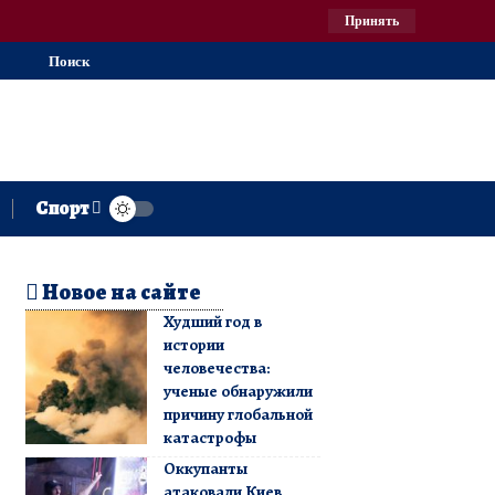
Принять
Поиск
Спорт
Новое на сайте
Худший год в
истории
человечества:
ученые обнаружили
причину глобальной
катастрофы
Оккупанты
атаковали Киев