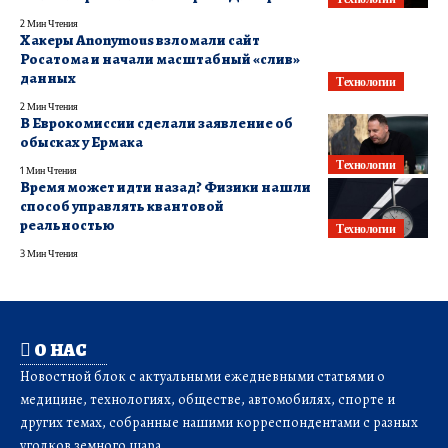
2 Мин Чтения
Хакеры Anonymous взломали сайт
Росатома и начали масштабный «слив»
данных
Технологии
2 Мин Чтения
В Еврокомиссии сделали заявление об
обысках у Ермака
Технологии
1 Мин Чтения
Время может идти назад? Физики нашли
способ управлять квантовой
реальностью
Технологии
3 Мин Чтения
О НАС
Новостной блок с актуальными ежедневными статьями о
медицине, технологиях, обществе, автомобилях, спорте и
других темах, собранные нашими корреспондентами с разных
уголков земного шара.