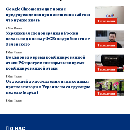
Google Chrome вводит новые
предупреждения при посещении сайтов:
что нужно знать
Технологии
2 Мин Чтения
Украинская спецоперация в России
велась под носом у ФСБ: подробности от
Зеленского
Технологии
1 Мин Чтения
Во Львове во время комбинированной
атаки РФ прогремели взрывы во время
комбинированной атаки
Технологии
1 Мин Чтения
От дождей до потепления на выходных:
прогноз погоды в Украине на следующую
неделю (карты)
Технологии
1 Мин Чтения
О НАС