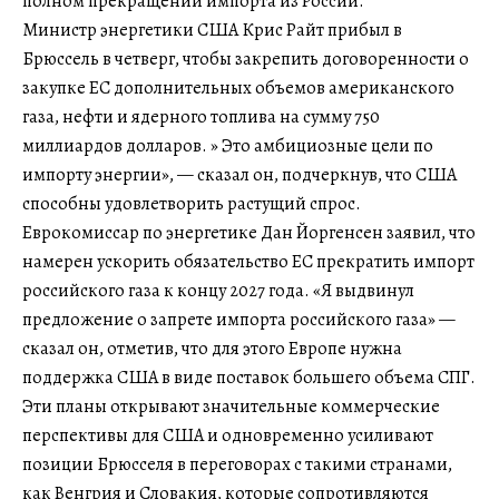
полном прекращении импорта из России.
Министр энергетики США Крис Райт прибыл в
Брюссель в четверг, чтобы закрепить договоренности о
закупке ЕС дополнительных объемов американского
газа, нефти и ядерного топлива на сумму 750
миллиардов долларов. » Это амбициозные цели по
импорту энергии», — сказал он, подчеркнув, что США
способны удовлетворить растущий спрос.
Еврокомиссар по энергетике Дан Йоргенсен заявил, что
намерен ускорить обязательство ЕС прекратить импорт
российского газа к концу 2027 года. «Я выдвинул
предложение о запрете импорта российского газа» —
сказал он, отметив, что для этого Европе нужна
поддержка США в виде поставок большего объема СПГ.
Эти планы открывают значительные коммерческие
перспективы для США и одновременно усиливают
позиции Брюсселя в переговорах с такими странами,
как Венгрия и Словакия, которые сопротивляются