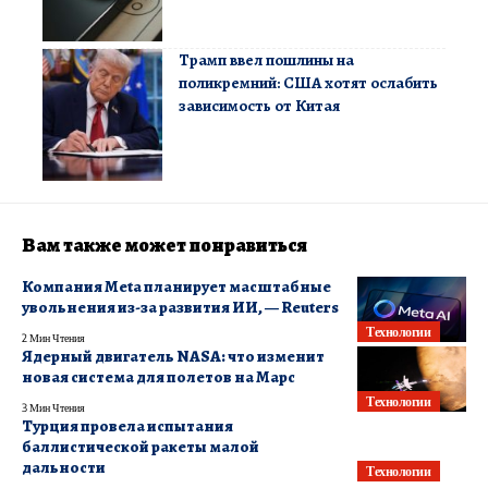
Трамп ввел пошлины на
поликремний: США хотят ослабить
зависимость от Китая
Вам также может понравиться
Компания Meta планирует масштабные
увольнения из-за развития ИИ, — Reuters
Технологии
2 Мин Чтения
Ядерный двигатель NASA: что изменит
новая система для полетов на Марс
Технологии
3 Мин Чтения
Турция провела испытания
баллистической ракеты малой
дальности
Технологии