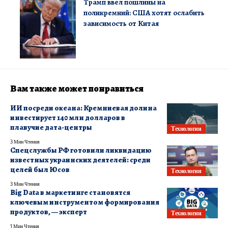
Трамп ввел пошлины на
поликремний: США хотят ослабить
зависимость от Китая
Вам также может понравиться
ИИ посреди океана: Кремниевая долина
инвестирует 140 млн долларов в
плавучие дата-центры
Технологии
3 Мин Чтения
Спецслужбы РФ готовили ликвидацию
известных украинских деятелей: среди
целей был Юсов
Технологии
3 Мин Чтения
Big Data в маркетинге становятся
ключевым инструментом формирования
продуктов, — эксперт
Технологии
1 Мин Чтения