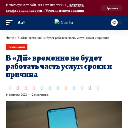
Используя этот сайт, вы соглашаетесь с
Политика
Принять
конфиденциальности
и
Условия использования
.
Аа
Home
»
В «Дії» временно не будет работать часть услуг: сроки и причина
Технологии
В «Дії» временно не будет
работать часть услуг: сроки и
причина
14 сентября, 2025
2 Мин Чтения