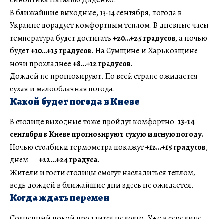
В ближайшие выходные, 13-14 сентября, погода в
Украине порадует комфортным теплом. В дневные часы
температура будет достигать
+20…+25 градусов
, а ночью
будет
+10…+15 градусов
. На Сумщине и Харьковщине
ночи прохладнее
+8…+12 градусов
.
Дождей не прогнозируют. По всей стране ожидается
сухая и малооблачная погода.
Какой будет погода в Киеве
В столице выходные тоже пройдут комфортно.
13-14
сентября в Киеве прогнозируют сухую и ясную погоду.
Ночью столбики термометра покажут
+12…+15 градусов
,
днем —
+22…+24 градуса
.
Жители и гости столицы смогут насладиться теплом,
ведь дождей в ближайшие дни здесь не ожидается.
Когда ждать перемен
Солнечный покой продлится недолго. Уже в середине