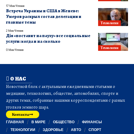
17 Мин Чтения
Встреча Украины и США в Женеве:
Умеров раскрыл состав делегации и
главные темы
Технологии
2 Мин Чтения
Дія «поставит на паузу» все социальные
услуги: когда и на сколько
Технологии
0 Мин Чтения
О НАС
Новостной блок с актуальными ежедневными статьями о
медицине, технологиях, обществе, автомобилях, спорте и
других темах, собранные нашими корреспондентами с разных
уголков земного шара.
Контакты
ГЛАВНАЯ
В МИРЕ
ОБЩЕСТВО
ФИНАНСЫ
ТЕХНОЛОГИИ
ЗДОРОВЬЕ
АВТО
СПОРТ