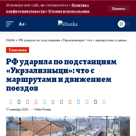
Используя этот сайт, вы соглашаетесь с
Политика
Принять
конфиденциальности
и
Условия использования
.
Аа
Home
»
РФ ударила по подстанциям «Укрзализныци»: что с маршрутами и движением поездов
Технологии
РФ ударила по подстанциям
«Укрзализныци»: что с
маршрутами и движением
поездов
17 сентября, 2025
1 Мин Чтения