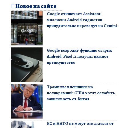
Новое на сайте
Google отключает Assistant:
миллионы Android-гаджетов
принудительно переведут на Gemini
Google возродит функцию старых
Android: Pixel 11 получит важное
преимущество
Трамп ввел пошлины на
поликремний: США хотят ослабить
зависимость от Китая
ЕС и НАТО не могут отказаться от