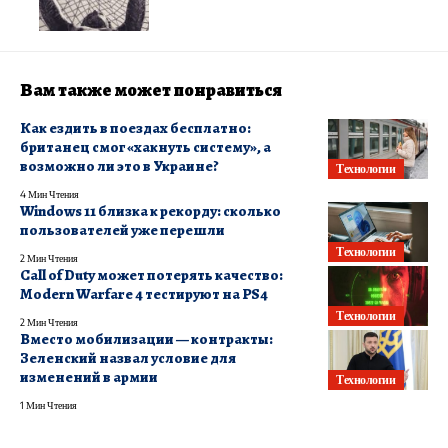
Вам также может понравиться
Как ездить в поездах бесплатно:
британец смог «хакнуть систему», а
возможно ли это в Украине?
Технологии
4 Мин Чтения
Windows 11 близка к рекорду: сколько
пользователей уже перешли
Технологии
2 Мин Чтения
Call of Duty может потерять качество:
Modern Warfare 4 тестируют на PS4
Технологии
2 Мин Чтения
Вместо мобилизации — контракты:
Зеленский назвал условие для
изменений в армии
Технологии
1 Мин Чтения