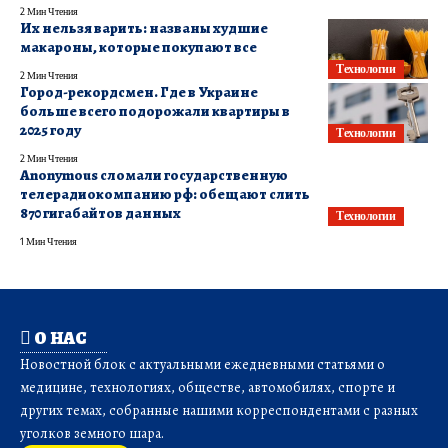
2 Мин Чтения
Их нельзя варить: названы худшие
макароны, которые покупают все
Технологии
2 Мин Чтения
Город-рекордсмен. Где в Украине
больше всего подорожали квартиры в
2025 году
Технологии
2 Мин Чтения
Anonymous сломали государственную
телерадиокомпанию рф: обещают слить
870 гигабайтов данных
Технологии
1 Мин Чтения
О НАС
Новостной блок с актуальными ежедневными статьями о
медицине, технологиях, обществе, автомобилях, спорте и
других темах, собранные нашими корреспондентами с разных
уголков земного шара.