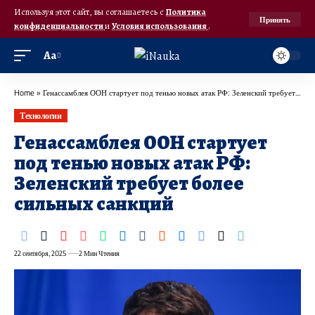
Используя этот сайт, вы соглашаетесь с
Политика
Принять
конфиденциальности
и
Условия использования
.
Аа
Home
»
Генассамблея ООН стартует под тенью новых атак РФ: Зеленский требует более сильных санкций
Технологии
Генассамблея ООН стартует
под тенью новых атак РФ:
Зеленский требует более
сильных санкций
22 сентября, 2025
2 Мин Чтения