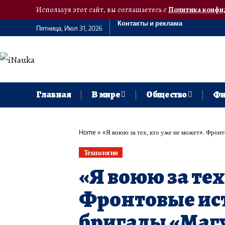
Используя этот сайт, вы соглашаетесь с
Политика конфи
Контакты и реклама
Пятница, Июл 31, 2026
Главная
В мире
Общество
Фи
Home
»
«Я воюю за тех, кто уже не может». Фро
Технологии
«Я воюю за тех
Фронтовые ис
бригады «Маг