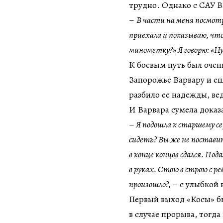
трудно. Однако с САУ В
–
В части на меня посмотре
приехала и показываю, что
минометку?» Я говорю: «Ну
К боевым путь был очен
Запорожье Варвару и ещ
разбило ее надежды, ве
И Варвара сумела доказ
–
Я подошла к старшему сер
сидеть? Вы же не поставит
в конце концов сдался. Под
в руках. Стою в строю с 
произошло?,
– с улыбкой
Первый выход «Косы» б
в случае прорыва, тогд