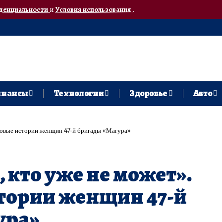
денциальности
и
Условия использования
.
нансы
Технологии
Здоровье
Авто
нтовые истории женщин 47-й бригады «Магура»
, кто уже не может».
тории женщин 47-й
ура»