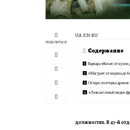
UA EN RU
ПОДЕЛИТЬСЯ
Содержание
Варвара «Коса»: от кухни
«Магура»: от медика до б
Остара: споттерка дронов
«Люкса»: юный медик фр
должностях. В 47-й от