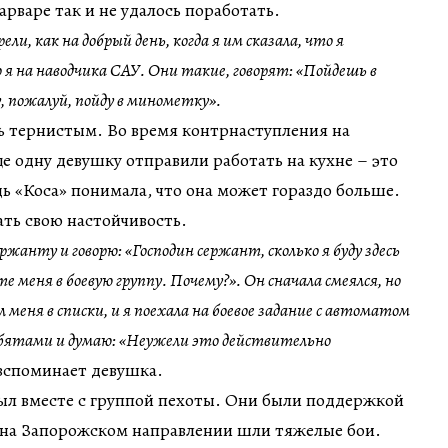
арваре так и не удалось поработать.
ли, как на добрый день, когда я им сказала, что я
 я на наводчика САУ. Они такие, говорят: «Пойдешь в
, пожалуй, пойду в минометку».
ь тернистым. Во время контрнаступления на
е одну девушку отправили работать на кухне – это
дь «Коса» понимала, что она может гораздо больше.
ать свою настойчивость.
жанту и говорю: «Господин сержант, сколько я буду здесь
е меня в боевую группу. Почему?». Он сначала смеялся, но
ал меня в списки, и я поехала на боевое задание с автоматом
ребятами и думаю: «Неужели это действительно
 вспоминает девушка.
ыл вместе с группой пехоты. Они были поддержкой
а на Запорожском направлении шли тяжелые бои.