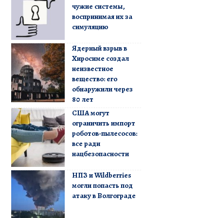
чужие системы,
воспринимая их за
симуляцию
Ядерный взрыв в
Хиросиме создал
неизвестное
вещество: его
обнаружили через
80 лет
США могут
ограничить импорт
роботов-пылесосов:
все ради
нацбезопасности
НПЗ и Wildberries
могли попасть под
атаку в Волгограде