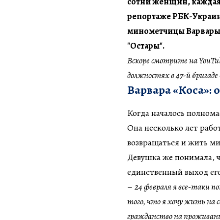
сотни женщин, каждая 
репортаже РБК-Украина
минометчицы Варвары,
"Остары".
Вскоре смотрите на YouT
должностях в 47-й бригаде
Варвара «Коса»: 
Когда началось полнома
Она несколько лет рабо
возвращаться и жить м
Девушка же понимала, ч
единственный выход его
–
24 февраля я все-таки п
того, что я хочу жить на с
гражданство на проживание