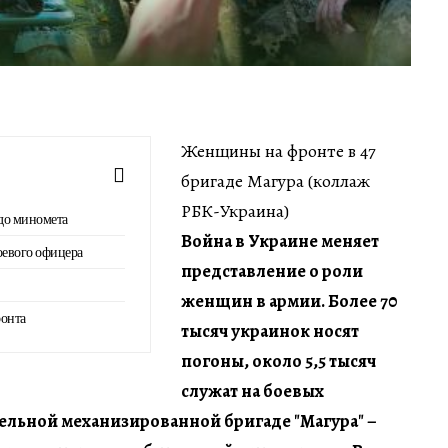
Женщины на фронте в 47
бригаде Магура (коллаж
РБК-Украина)
 до миномета
Война в Украине меняет
оевого офицера
представление о роли
женщин в армии. Более 70
онта
тысяч украинок носят
погоны, около 5,5 тысяч
служат на боевых
дельной механизированной бригаде "Магура" –