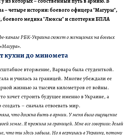
у из которых – собственный путь в армию. В
 – четыре истории: боевого офицера "Магуры",
 боевого медика "Люксы" и споттерки БПЛА
ube-канале РБК-Украина сюжет о женщинах на боевых
 «Магура».
от кухни до миномета
сштабное вторжение, Варвара была студенткой.
тала и училась за границей. Многие убеждали ее
ирной жизнью за тысячи километров от войны.
то хочет строить будущее именно в Украине, а
 создать – сначала отвоевать мир.
оняла, что должна быть в армии. У меня было ощущение
воей земле. Я прожила за границей. Мне все говорили: делай
, что ты здесь забыла. Но я вернулась в Украину, потому