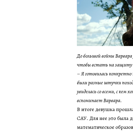
До большой войны Варвара у
чтобы встать на защиту 
–
Я готовилась конкретно к
были разные штучки походн
увиделась со всеми, с кем 
вспоминает Варвара.
В итоге девушка прошла
САУ. Для нее это была 
математическое образов